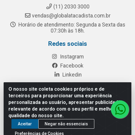
(11) 2030 3000
vendas@globalatacadista.com.br
Horário de atendimento: Segunda a Sexta das
07:30h às 18h.
Redes sociais
Instagram
Facebook
Linkedin
O nosso site coleta cookies próprios e de
terceiros para proporcionar uma experiência
Rua Chipuê, 117 - S. Miguel Paulista São Paulo/SP - CEP
personalizada ao usuário, apresentar publicidade
08010-260- CNPJ: 03.010.739/0001-72
relevante de acordo com o seu perfil e melhorar a
qualidade do nosso site.
Aceitar
Negar não essenciais
Preferências de Cookies