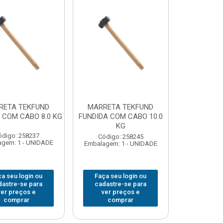
RETA TEKFUND
MARRETA TEKFUND
 COM CABO 8.0 KG
FUNDIDA COM CABO 10.0
KG
ódigo: 258237
Código: 258245
gem: 1 - UNIDADE
Embalagem: 1 - UNIDADE
a seu login ou
Faça seu login ou
dastre-se para
cadastre-se para
ver preços e
ver preços e
comprar
comprar