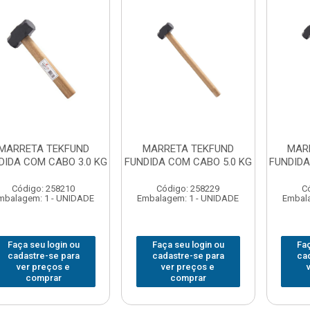
MARRETA TEKFUND
MARRETA TEKFUND
MAR
DIDA COM CABO 3.0 KG
FUNDIDA COM CABO 5.0 KG
FUNDIDA
Código: 258210
Código: 258229
C
mbalagem: 1 - UNIDADE
Embalagem: 1 - UNIDADE
Embala
Faça seu login ou
Faça seu login ou
Faç
cadastre-se para
cadastre-se para
ca
ver preços e
ver preços e
comprar
comprar