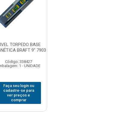
IVEL TORPEDO BASE
NÉTICA BRAFT 9” 7903
Código: 338427
mbalagem: 1 - UNIDADE
Faça seu login ou
cadastre-se para
ver preços e
comprar