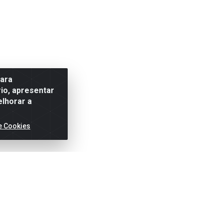
para
io, apresentar
elhorar a
e Cookies