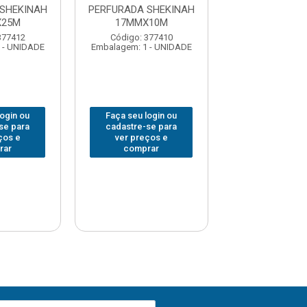
SHEKINAH
PERFURADA SHEKINAH
PERFURADA SH
X25M
17MMX10M
19MMX2
377412
Código: 377410
Código: 377
 - UNIDADE
Embalagem: 1 - UNIDADE
Embalagem: 1 -
login ou
Faça seu login ou
Faça seu log
se para
cadastre-se para
cadastre-se 
ços e
ver preços e
ver preços
rar
comprar
comprar