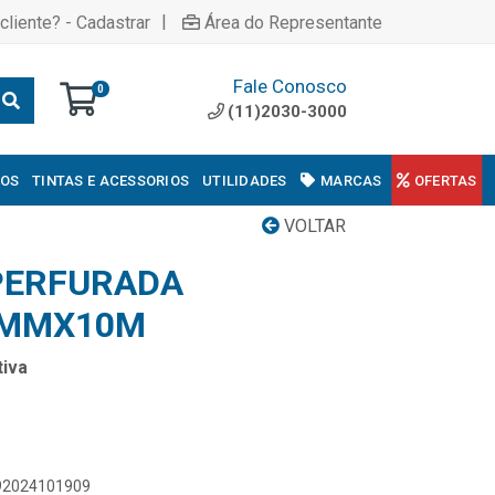
|
cliente? - Cadastrar
Área do Representante
Fale Conosco
0
(11)2030-3000
COS
TINTAS E ACESSORIOS
UTILIDADES
MARCAS
OFERTAS
VOLTAR
 PERFURADA
9MMX10M
iva
892024101909