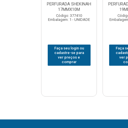
RADA SHEKINAH
PERFURADA SHEKINAH
PERFURA
9MMX25M
17MMX10M
19M
digo: 377412
Código: 377410
Códig
em: 1 - UNIDADE
Embalagem: 1 - UNIDADE
Embalagem
 seu login ou
Faça seu login ou
Faça se
astre-se para
cadastre-se para
cadast
er preços e
ver preços e
ver 
comprar
comprar
co