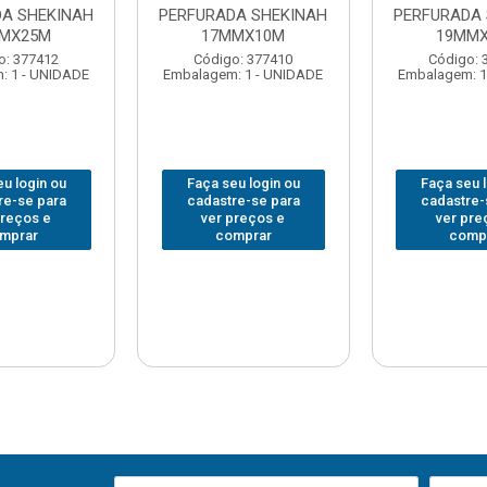
DA SHEKINAH
PERFURADA SHEKINAH
PERFURADA 
MX25M
17MMX10M
19MM
o: 377412
Código: 377410
Código: 
: 1 - UNIDADE
Embalagem: 1 - UNIDADE
Embalagem: 1
u login ou
Faça seu login ou
Faça seu 
re-se para
cadastre-se para
cadastre-
preços e
ver preços e
ver pre
mprar
comprar
comp