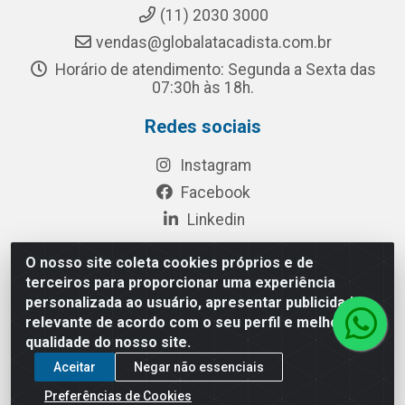
(11) 2030 3000
vendas@globalatacadista.com.br
Horário de atendimento: Segunda a Sexta das
07:30h às 18h.
Redes sociais
Instagram
Facebook
Linkedin
O nosso site coleta cookies próprios e de
terceiros para proporcionar uma experiência
Rua Chipuê, 117 - S. Miguel Paulista São Paulo/SP - CEP
personalizada ao usuário, apresentar publicidade
08010-260- CNPJ: 03.010.739/0001-72
relevante de acordo com o seu perfil e melhorar a
qualidade do nosso site.
Aceitar
Negar não essenciais
Preferências de Cookies