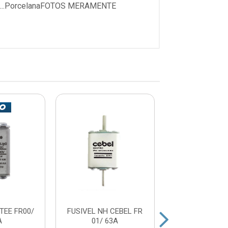
.....PorcelanaFOTOS MERAMENTE
TEE FR00/
FUSIVEL NH CEBEL FR
FUSIVEL NH C
A
01/ 63A
00/ 06A