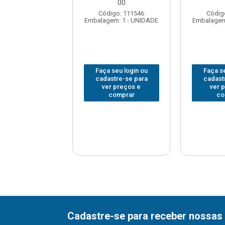
00
digo: 242675
Código: 111546
Códig
em: 6 - UNIDADE
Embalagem: 1 - UNIDADE
Embalagem
 seu login ou
Faça seu login ou
Faça se
astre-se para
cadastre-se para
cadast
er preços e
ver preços e
ver 
comprar
comprar
co
Cadastre-se para receber nossas 