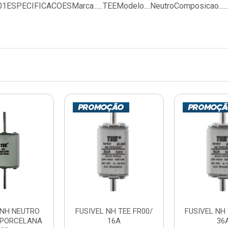
SPECIFICACOESMarca......TEEModelo....NeutroComposicao....
 NH NEUTRO
FUSIVEL NH TEE FR00/
FUSIVEL NH 
 PORCELANA
16A
36