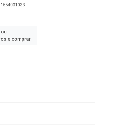
111554001033
 ou
ços e comprar