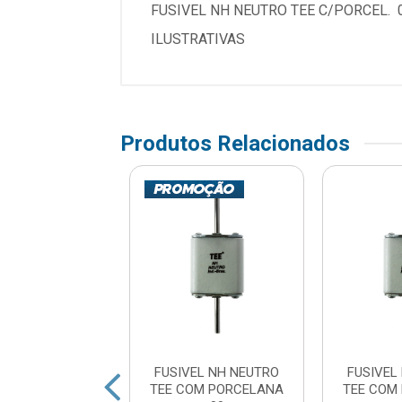
FUSIVEL NH NEUTRO TEE C/PORCEL. 01E
ILUSTRATIVAS
Produtos Relacionados
L NH CEBEL FR
FUSIVEL NH NEUTRO
FUSIVEL
00/ 06A
TEE COM PORCELANA
TEE COM