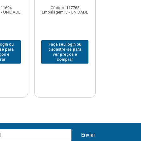
111694
Código: 117765
Código: 242
 - UNIDADE
Embalagem: 3 - UNIDADE
Embalagem: 6 -
login ou
Faça seu login ou
Faça seu log
se para
cadastre-se para
cadastre-se 
ços e
ver preços e
ver preços
rar
comprar
comprar