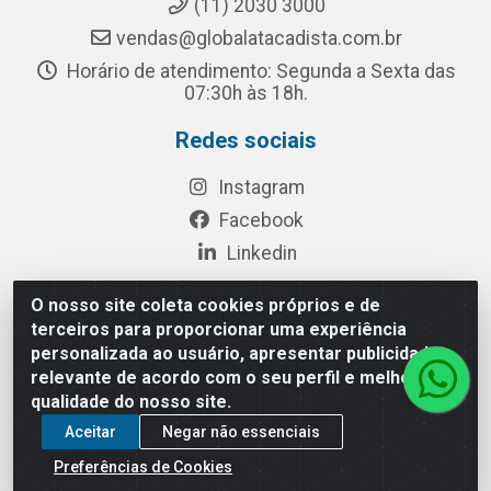
(11) 2030 3000
vendas@globalatacadista.com.br
Horário de atendimento: Segunda a Sexta das
07:30h às 18h.
Redes sociais
Instagram
Facebook
Linkedin
O nosso site coleta cookies próprios e de
terceiros para proporcionar uma experiência
Rua Chipuê, 117 - S. Miguel Paulista São Paulo/SP - CEP
personalizada ao usuário, apresentar publicidade
08010-260- CNPJ: 03.010.739/0001-72
relevante de acordo com o seu perfil e melhorar a
qualidade do nosso site.
Aceitar
Negar não essenciais
Preferências de Cookies