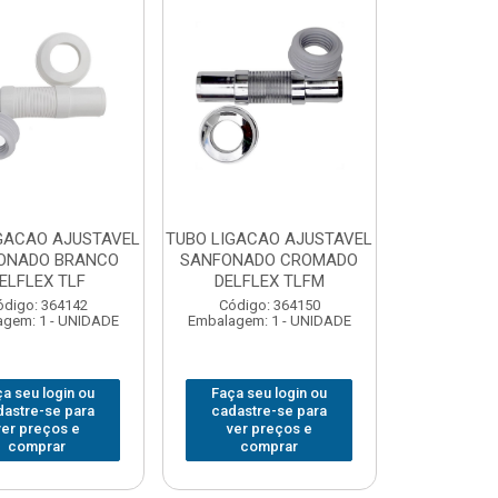
GACAO AJUSTAVEL
TUBO LIGACAO AJUSTAVEL
ONADO BRANCO
SANFONADO CROMADO
ELFLEX TLF
DELFLEX TLFM
ódigo: 364142
Código: 364150
gem: 1 - UNIDADE
Embalagem: 1 - UNIDADE
a seu login ou
Faça seu login ou
dastre-se para
cadastre-se para
ver preços e
ver preços e
comprar
comprar