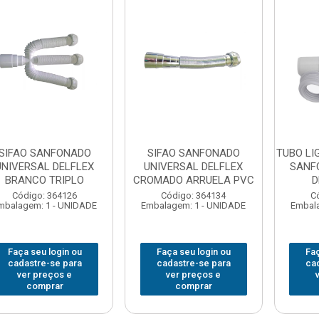
SIFAO SANFONADO
SIFAO SANFONADO
TUBO LI
UNIVERSAL DELFLEX
UNIVERSAL DELFLEX
SANF
BRANCO TRIPLO
CROMADO ARRUELA PVC
D
Código: 364126
Código: 364134
C
mbalagem: 1 - UNIDADE
Embalagem: 1 - UNIDADE
Embala
Faça seu login ou
Faça seu login ou
Faç
cadastre-se para
cadastre-se para
ca
ver preços e
ver preços e
comprar
comprar