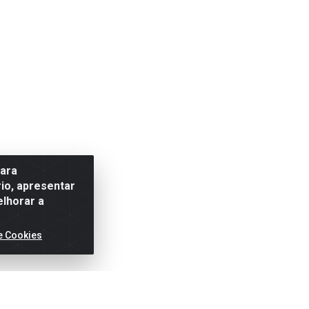
para
io, apresentar
elhorar a
e Cookies