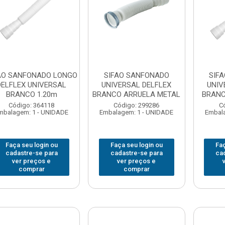
AO SANFONADO LONGO
SIFAO SANFONADO
SIF
DELFLEX UNIVERSAL
UNIVERSAL DELFLEX
UNIV
BRANCO 1.20m
BRANCO ARRUELA METAL
BRANC
Código: 364118
Código: 299286
C
mbalagem: 1 - UNIDADE
Embalagem: 1 - UNIDADE
Embala
Faça seu login ou
Faça seu login ou
Faç
cadastre-se para
cadastre-se para
ca
ver preços e
ver preços e
comprar
comprar