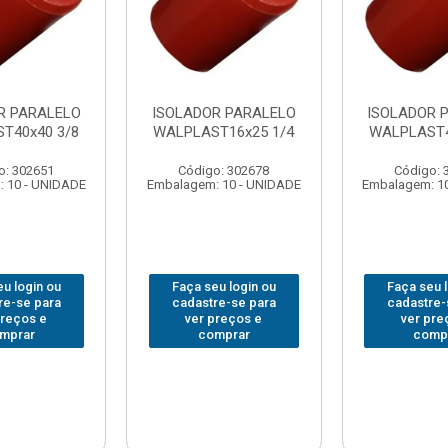
R PARALELO
ISOLADOR PARALELO
ISOLADOR 
T40x40 3/8
WALPLAST16x25 1/4
WALPLAST4
o: 302651
Código: 302678
Código: 
 10 - UNIDADE
Embalagem: 10 - UNIDADE
Embalagem: 1
u login ou
Faça seu login ou
Faça seu 
re-se para
cadastre-se para
cadastre-
preços e
ver preços e
ver pre
mprar
comprar
comp