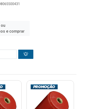
908065500431
 ou
ços e comprar