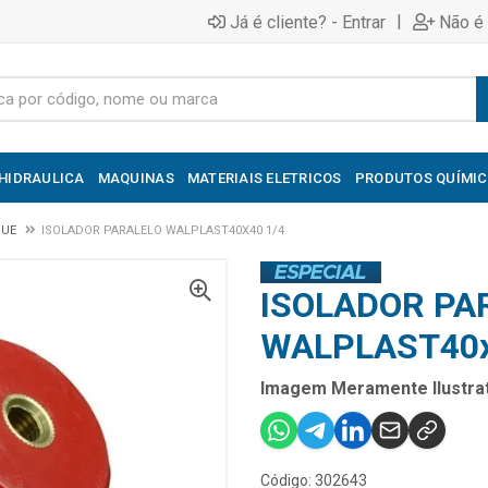
|
Já é cliente? - Entrar
Não é 
HIDRAULICA
MAQUINAS
MATERIAIS ELETRICOS
PRODUTOS QUÍMI
QUE
ISOLADOR PARALELO WALPLAST40X40 1/4
ISOLADOR PA
WALPLAST40x
Imagem Meramente Ilustrat
Código: 302643