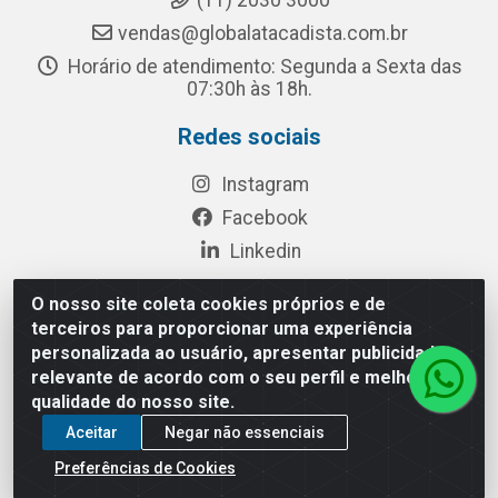
(11) 2030 3000
vendas@globalatacadista.com.br
Horário de atendimento: Segunda a Sexta das
07:30h às 18h.
Redes sociais
Instagram
Facebook
Linkedin
O nosso site coleta cookies próprios e de
terceiros para proporcionar uma experiência
Rua Chipuê, 117 - S. Miguel Paulista São Paulo/SP - CEP
personalizada ao usuário, apresentar publicidade
08010-260- CNPJ: 03.010.739/0001-72
relevante de acordo com o seu perfil e melhorar a
qualidade do nosso site.
Aceitar
Negar não essenciais
Preferências de Cookies