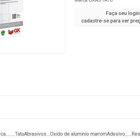
Marca:
LIXAS TATU
Faça seu login
cadastre-se para ver pre
.....TatuAbrasivos....Oxido de aluminio marromAdesivo.......Res