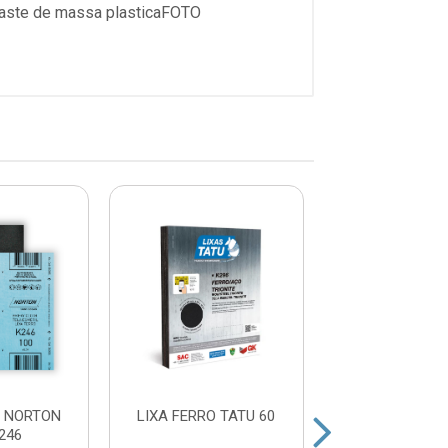
sbaste de massa plasticaFOTO
O NORTON
LIXA FERRO TATU 60
LIXA FERRO T
246