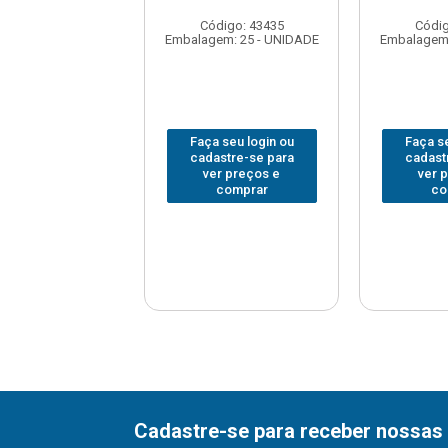
digo: 43451
Código: 43435
Códig
em: 25 - UNIDADE
Embalagem: 25 - UNIDADE
Embalagem:
 seu login ou
Faça seu login ou
Faça se
astre-se para
cadastre-se para
cadast
er preços e
ver preços e
ver 
comprar
comprar
co
Cadastre-se para receber nossas 