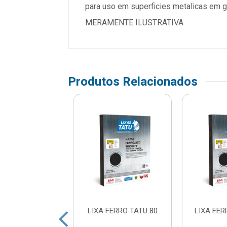
para uso em superficies metalicas em 
MERAMENTE ILUSTRATIVA
Produtos Relacionados
ERRO TATU 120
LIXA FERRO TATU 80
LIXA FER