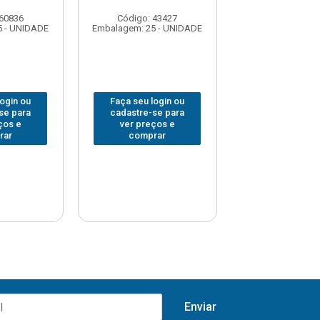
 60836
Código: 43427
Código: 43
5 - UNIDADE
Embalagem: 25 - UNIDADE
Embalagem: 25 -
login ou
Faça seu login ou
Faça seu log
se para
cadastre-se para
cadastre-se 
ços e
ver preços e
ver preços
rar
comprar
comprar