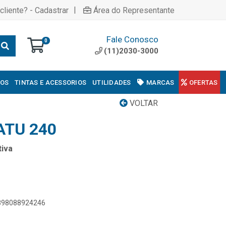
|
cliente? - Cadastrar
Área do Representante
Fale Conosco
0
(11)2030-3000
COS
TINTAS E ACESSORIOS
UTILIDADES
MARCAS
OFERTAS
VOLTAR
ATU 240
iva
7898088924246