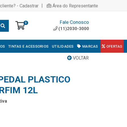
|
cliente? - Cadastrar
Área do Representante
Fale Conosco
0
(11)2030-3000
COS
TINTAS E ACESSORIOS
UTILIDADES
MARCAS
OFERTAS
VOLTAR
 PEDAL PLASTICO
FIM 12L
iva