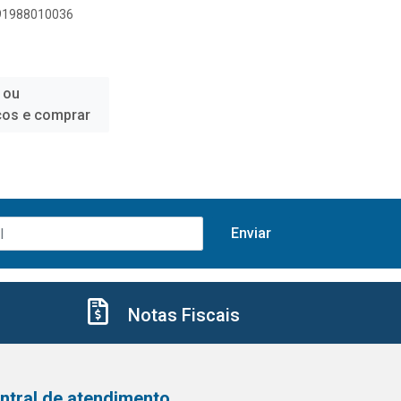
891988010036
 ou
ços e comprar
Notas Fiscais
ntral de atendimento