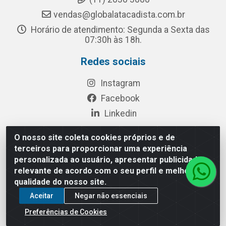
vendas@globalatacadista.com.br
Horário de atendimento: Segunda a Sexta das
07:30h às 18h.
Redes sociais
Instagram
Facebook
Linkedin
O nosso site coleta cookies próprios e de
terceiros para proporcionar uma experiência
Rua Chipuê, 117 - S. Miguel Paulista São Paulo/SP - CEP
personalizada ao usuário, apresentar publicidade
08010-260- CNPJ: 03.010.739/0001-72
relevante de acordo com o seu perfil e melhorar a
qualidade do nosso site.
Aceitar
Negar não essenciais
Preferências de Cookies