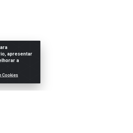
para
io, apresentar
elhorar a
e Cookies