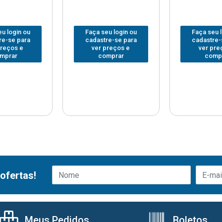
u login ou
Faça seu login ou
Faça seu 
re-se para
cadastre-se para
cadastre-
preços e
ver preços e
ver pre
mprar
comprar
comp
ofertas!
Meus Pedidos
Boletos