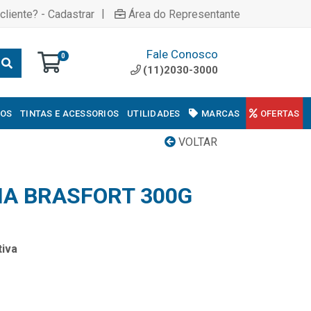
|
cliente? - Cadastrar
Área do Representante
Fale Conosco
0
(11)2030-3000
COS
TINTAS E ACESSORIOS
UTILIDADES
MARCAS
OFERTAS
VOLTAR
A BRASFORT 300G
iva