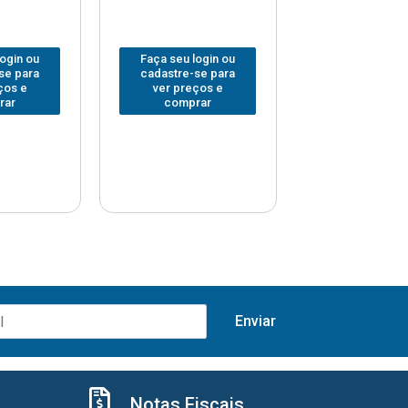
login ou
Faça seu login ou
Faça seu log
se para
cadastre-se para
cadastre-se 
ços e
ver preços e
ver preços
rar
comprar
comprar
Notas Fiscais