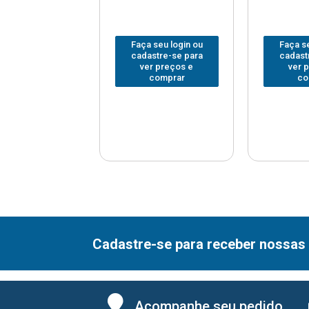
 seu login ou
Faça seu login ou
Faça se
astre-se para
cadastre-se para
cadast
er preços e
ver preços e
ver 
comprar
comprar
co
Cadastre-se para receber nossas 
Acompanhe seu pedido