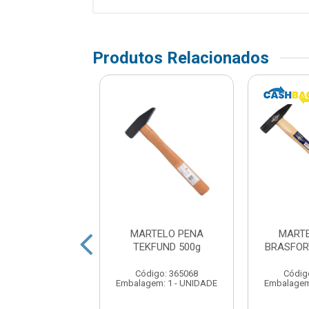
Produtos Relacionados
TELO PENA
MARTELO PENA
MARTE
ORT 400G 8182
TEKFUND 500g
BRASFOR
digo: 224162
Código: 365068
Códig
em: 1 - UNIDADE
Embalagem: 1 - UNIDADE
Embalagem