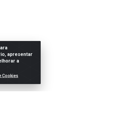
para
io, apresentar
elhorar a
e Cookies