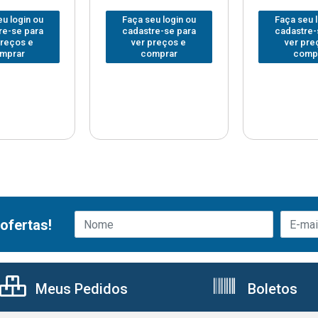
u login ou
Faça seu login ou
Faça seu 
re-se para
cadastre-se para
cadastre-
preços e
ver preços e
ver pre
mprar
comprar
comp
ofertas!
Meus Pedidos
Boletos