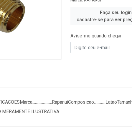
Marca:
RAPANUI
Faça seu login
cadastre-se para ver pre
Avise-me quando chegar
ca......................RapanuiComposicao.............LataoTamanho......
adaFOTO MERAMENTE ILUSTRATIVA