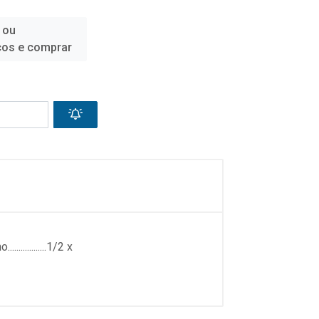
 ou
ços e comprar
............1/2 x