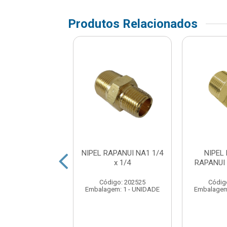
Produtos Relacionados
APANUI NA4 3/4
NIPEL RAPANUI NA1 1/4
NIPEL
x 3/4
x 1/4
RAPANUI 
digo: 265500
Código: 202525
Códig
em: 1 - UNIDADE
Embalagem: 1 - UNIDADE
Embalagem