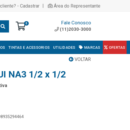
|
cliente? - Cadastrar
Área do Representante
Fale Conosco
0
(11)2030-3000
COS
TINTAS E ACESSORIOS
UTILIDADES
MARCAS
OFERTAS
VOLTAR
I NA3 1/2 x 1/2
iva
898935294464