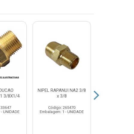
EDUCAO
NIPEL RAPANUI NA2 3/8
NIPEL RAPANUI
1 3/8X1/4
x 3/8
x 3/4
133647
Código: 265470
Código: 265
 - UNIDADE
Embalagem: 1 - UNIDADE
Embalagem: 1 -