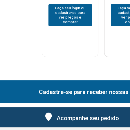
 seu login ou
Faça seu login ou
Faça se
astre-se para
cadastre-se para
cadast
er preços e
ver preços e
ver 
comprar
comprar
co
Cadastre-se para receber nossas 
Acompanhe seu pedido