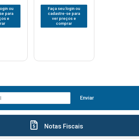
login ou
Faça seu login ou
Faça seu log
se para
cadastre-se para
cadastre-se 
ços e
ver preços e
ver preços
rar
comprar
comprar
Notas Fiscais