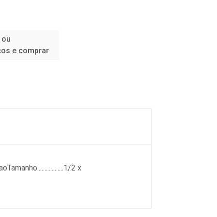
 ou
ços e comprar
anho..................1/2 x