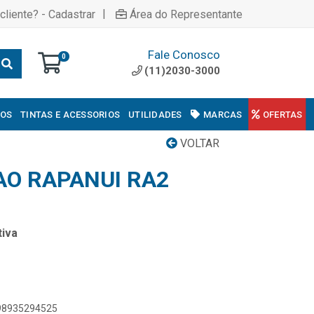
|
cliente? - Cadastrar
Área do Representante
Fale Conosco
0
(11)2030-3000
COS
TINTAS E ACESSORIOS
UTILIDADES
MARCAS
OFERTAS
VOLTAR
AO RAPANUI RA2
iva
898935294525