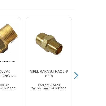
EDUCAO
NIPEL RAPANUI NA2 3/8
NIPEL RAPANUI
1 3/8X1/4
x 3/8
x 3/4
133647
Código: 265470
Código: 265
 - UNIDADE
Embalagem: 1 - UNIDADE
Embalagem: 1 -