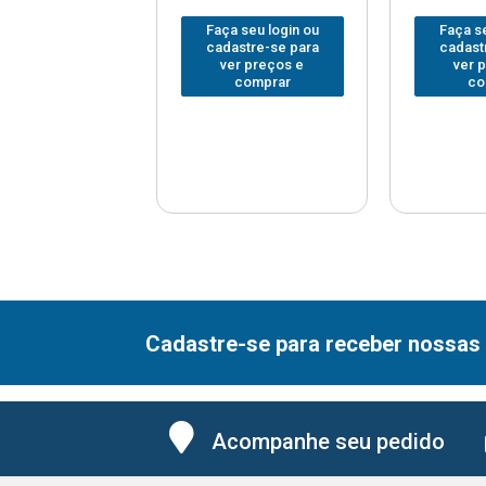
 seu login ou
Faça seu login ou
Faça se
astre-se para
cadastre-se para
cadast
er preços e
ver preços e
ver 
comprar
comprar
co
Cadastre-se para receber nossas 
Acompanhe seu pedido