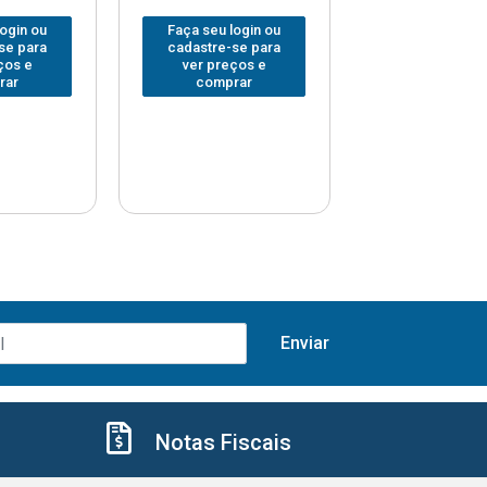
login ou
Faça seu login ou
Faça seu log
se para
cadastre-se para
cadastre-se 
ços e
ver preços e
ver preços
rar
comprar
comprar
Notas Fiscais