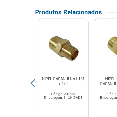
Produtos Relacionados
APANUI NA4 3/4
NIPEL RAPANUI NA1 1/4
NIPEL
x 3/4
x 1/4
RAPANUI 
digo: 265500
Código: 202525
Códig
em: 1 - UNIDADE
Embalagem: 1 - UNIDADE
Embalagem