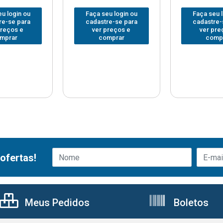
u login ou
Faça seu login ou
Faça seu 
re-se para
cadastre-se para
cadastre-
preços e
ver preços e
ver pre
mprar
comprar
comp
ofertas!
Meus Pedidos
Boletos