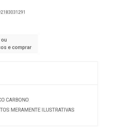
892183031291
 ou
ços e comprar
...ACO CARBONO
ELADO FOTOS MERAMENTE ILUSTRATIVAS