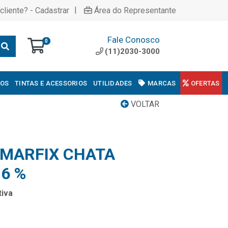
|
cliente? - Cadastrar
Área do Representante
Fale Conosco
0
(11)2030-3000
COS
TINTAS E ACESSORIOS
UTILIDADES
MARCAS
OFERTAS
VOLTAR
MARFIX CHATA
16 %
iva