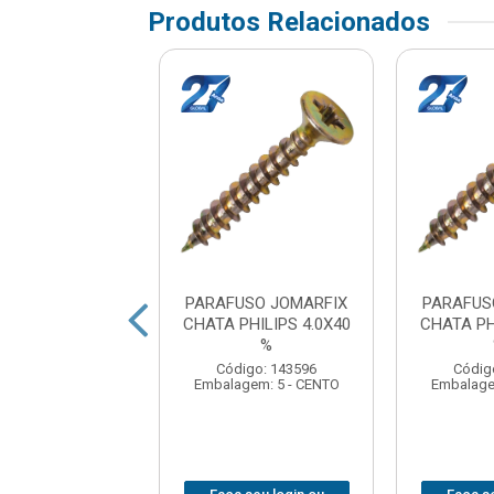
Produtos Relacionados
USO JOMARFIX
PARAFUSO JOMARFIX
PARAFUS
PHILIPS 5.0X60
CHATA PHILIPS 4.0X40
CHATA PH
%
%
digo: 143782
Código: 143596
Códig
gem: 2 - CENTO
Embalagem: 5 - CENTO
Embalage