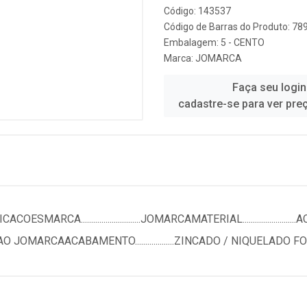
Código: 143537
Código de Barras do Produto: 7
Embalagem: 5 - CENTO
Marca:
JOMARCA
Faça seu login
cadastre-se para ver pre
A.............................JOMARCAMATERIAL.......................
......PADRAO JOMARCAACABAMENTO...................ZINCADO / NIQU