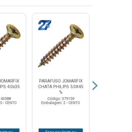
JOMARFIX
PARAFUSO JOMARFIX
PARAFUSO JO
PS 4.0x35
CHATA PHILIPS 5.0X45
CHATA PHILIPS
%
%
143588
Código: 379159
Código: 143
5 - CENTO
Embalagem: 2 - CENTO
Embalagem: 2 -