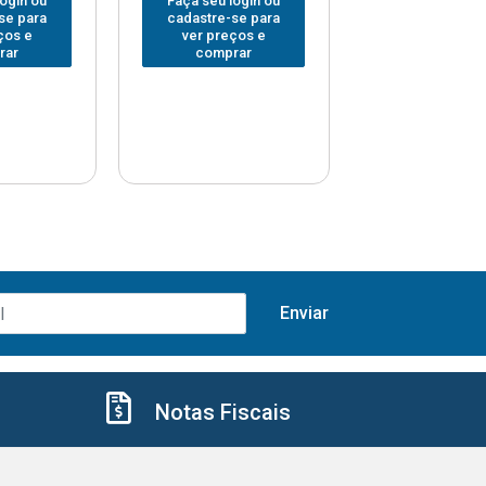
login ou
Faça seu login ou
Faça seu log
se para
cadastre-se para
cadastre-se 
ços e
ver preços e
ver preços
rar
comprar
comprar
Notas Fiscais