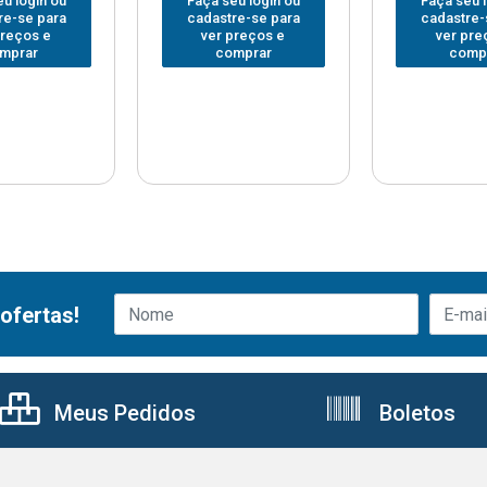
u login ou
Faça seu login ou
Faça seu 
re-se para
cadastre-se para
cadastre-
preços e
ver preços e
ver pre
mprar
comprar
comp
ofertas!
Meus Pedidos
Boletos