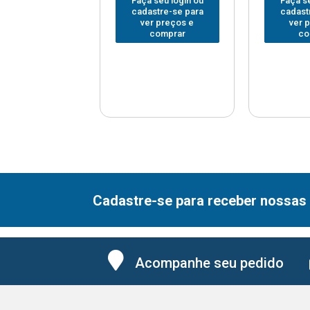
 seu login ou
Faça seu login ou
Faça se
astre-se para
cadastre-se para
cadast
er preços e
ver preços e
ver 
comprar
comprar
co
Cadastre-se para receber nossas 
Acompanhe seu pedido