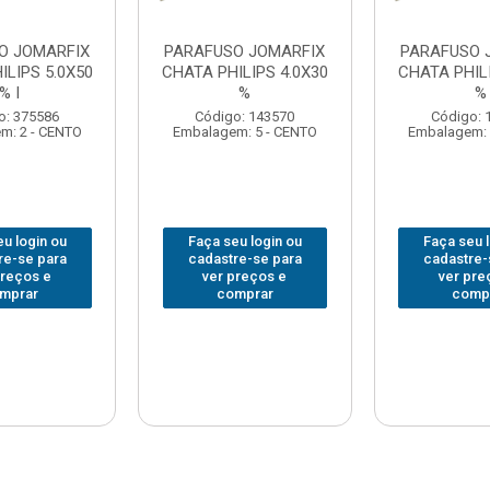
O JOMARFIX
PARAFUSO JOMARFIX
PARAFUSO 
ILIPS 5.0X50
CHATA PHILIPS 4.0X30
CHATA PHILI
% I
%
%
o: 375586
Código: 143570
Código: 
m: 2 - CENTO
Embalagem: 5 - CENTO
Embalagem: 
u login ou
Faça seu login ou
Faça seu 
re-se para
cadastre-se para
cadastre-
preços e
ver preços e
ver pre
mprar
comprar
comp