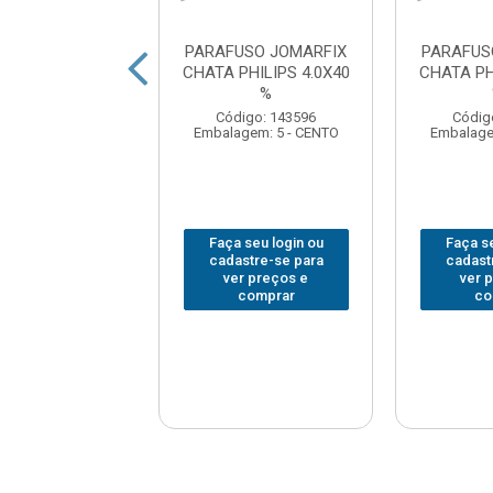
USO JOMARFIX
PARAFUSO JOMARFIX
PARAFUS
PHILIPS 5.0X60
CHATA PHILIPS 4.0X40
CHATA PH
%
%
digo: 143782
Código: 143596
Códig
gem: 2 - CENTO
Embalagem: 5 - CENTO
Embalage
 seu login ou
Faça seu login ou
Faça se
astre-se para
cadastre-se para
cadast
er preços e
ver preços e
ver 
comprar
comprar
co