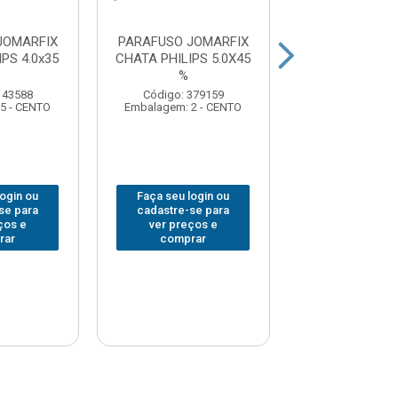
JOMARFIX
PARAFUSO JOMARFIX
PARAFUSO JO
PS 4.0x35
CHATA PHILIPS 5.0X45
CHATA PHILIPS
%
%
143588
Código: 379159
Código: 143
5 - CENTO
Embalagem: 2 - CENTO
Embalagem: 2 -
login ou
Faça seu login ou
Faça seu log
se para
cadastre-se para
cadastre-se 
ços e
ver preços e
ver preços
rar
comprar
comprar