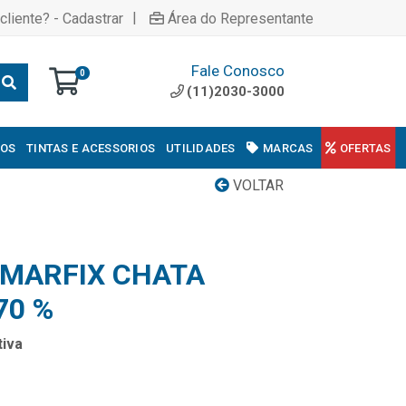
|
cliente? - Cadastrar
Área do Representante
Fale Conosco
0
(11)2030-3000
COS
TINTAS E ACESSORIOS
UTILIDADES
MARCAS
OFERTAS
VOLTAR
MARFIX CHATA
70 %
iva