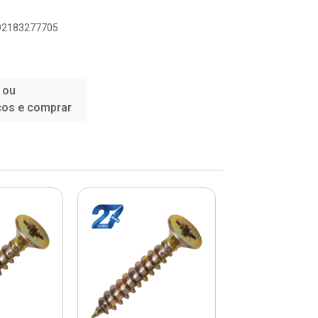
892183277705
 ou
ços e comprar