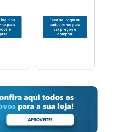
 login ou
Faça seu login ou
Faça seu 
-se para
cadastre-se para
cadastre
eços e
ver preços e
ver pr
prar
comprar
comp