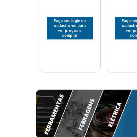
u login ou
Faça seu login ou
Faça seu
e-se para
cadastre-se para
cadastr
reços e
ver preços e
ver p
mprar
comprar
com