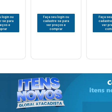
 login ou
Faça seu login ou
Faça seu
e-se para
cadastre-se para
cadastre
reços e
ver preços e
ver pr
prar
comprar
com