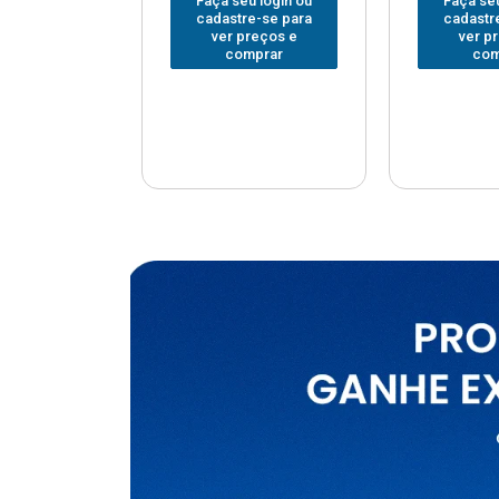
u login ou
Faça seu login ou
Faça seu
e-se para
cadastre-se para
cadastr
reços e
ver preços e
ver p
mprar
comprar
com