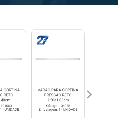
A CORTINA
VARAL PARA TETO
VARAL PA
O RETO
MAXEB ACO 1.40m
MAXEB AC
1.63cm
Código: 104086
Código:
 104078
Embalagem: 1 - UNIDADE
Embalagem: 
1 - UNIDADE