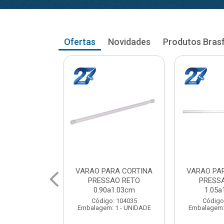
Ofertas
Novidades
Produtos Bras
RA CORTINA
VARAO PARA CORTINA
VARAO PA
AO RETO
PRESSAO RETO
PRESS
a1.03cm
1.05a1.18cm
1.20a
: 104035
Código: 104043
Código
 1 - UNIDADE
Embalagem: 1 - UNIDADE
Embalagem: