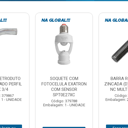
TE COM
BARRA ROSCADA
DOBRADIC
LA EXATRON
ZINCADA (D) 5/16”X1MT
JOMARCA 2
SENSOR
NC MULTIBARRAS
E27XC
Código:
Código: 379806
Embalagem: 
Embalagem: 20 - UNIDADE
: 379788
 1 - UNIDADE