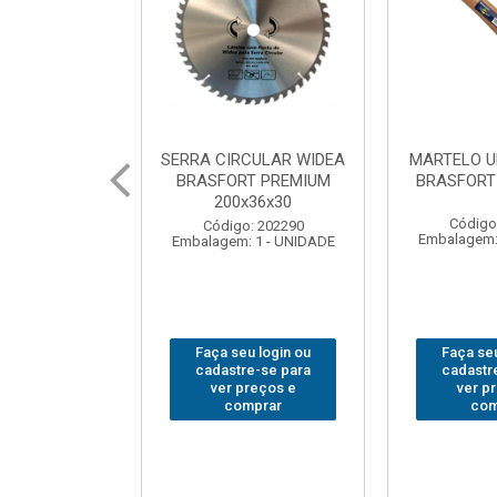
CULAR WIDEA
MARTELO UNHA POLIDO
CHAVE GRI
T PREMIUM
BRASFORT 27mm8207
14”
x36x30
Código: 222070
Código
: 202290
Embalagem: 1 - UNIDADE
Embalagem:
 1 - UNIDADE
u login ou
Faça seu login ou
Faça seu
e-se para
cadastre-se para
cadastr
reços e
ver preços e
ver p
mprar
comprar
com