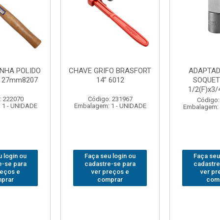
FO BRASFORT
ADAPTADOR PARA
ABAJO
 6012
SOQUETE WAFT
BRASFORT
1/2(F)x3/4(M) 6161
78
: 231967
Código: 235563
Código:
 1 - UNIDADE
Embalagem: 1 - UNIDADE
Embalagem: 
 login ou
Faça seu login ou
Faça seu
e-se para
cadastre-se para
cadastre
reços e
ver preços e
ver pr
prar
comprar
com