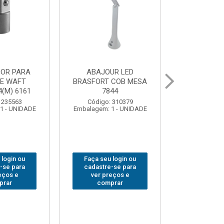
UR LED
BOLSA PARA
GRAMPO MA
 COB MESA
FERRAMENTAS
SARGENTO 
44
BRASFORT FECHADA
80x 
18BOLSOS 7559
 310379
Código:
1 - UNIDADE
Embalagem: 
Código: 312401
Embalagem: 1 - UNIDADE
 login ou
Faça seu 
Faça seu login ou
-se para
cadastre
cadastre-se para
eços e
ver pr
ver preços e
prar
comp
comprar