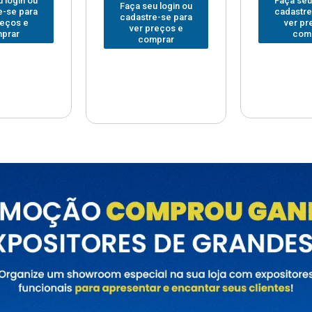
Faça seu login ou
Faça seu
 login ou
cadastre-se para
cadastre
e-se para
ver preços e
ver pr
reços e
comprar
com
prar