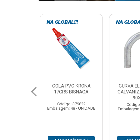
VC KRONA
CURVA ELETRODUTO
SOQUE
 BISNAGA
GALVANIZADO PERFIL
FOTOCELU
90X 3/4
COM 
SPT0
: 379822
Código: 379867
 48 - UNIDADE
Embalagem: 1 - UNIDADE
Código
Embalagem: