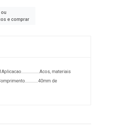
 ou
ços e comprar
acao.....................Acos, materiais
mComprimento...............40mm de