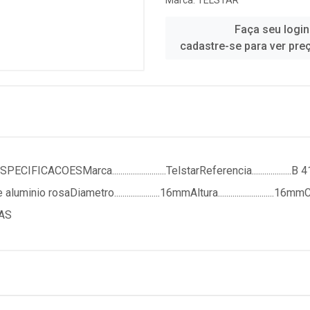
Marca:
TELSTAR
Faça seu login
cadastre-se para ver pre
a..........................TelstarReferencia...................B 41Aplic
o rosaDiametro......................16mmAltura...........................16m
VAS