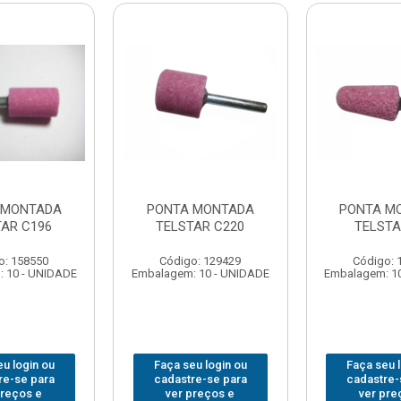
 MONTADA
PONTA MONTADA
PONTA M
TAR C196
TELSTAR C220
TELSTA
o: 158550
Código: 129429
Código: 
 10 - UNIDADE
Embalagem: 10 - UNIDADE
Embalagem: 1
u login ou
Faça seu login ou
Faça seu 
re-se para
cadastre-se para
cadastre-
preços e
ver preços e
ver pre