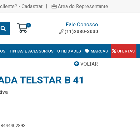
|
cliente? - Cadastrar
Área do Representante
Fale Conosco
0
(11)2030-3000
COS
TINTAS E ACESSORIOS
UTILIDADES
MARCAS
OFERTAS
VOLTAR
DA TELSTAR B 41
iva
898444402893