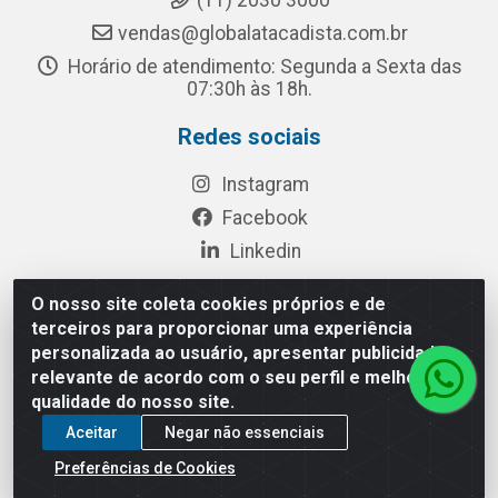
(11) 2030 3000
vendas@globalatacadista.com.br
Horário de atendimento: Segunda a Sexta das
07:30h às 18h.
Redes sociais
Instagram
Facebook
Linkedin
O nosso site coleta cookies próprios e de
terceiros para proporcionar uma experiência
Rua Chipuê, 117 - S. Miguel Paulista São Paulo/SP - CEP
personalizada ao usuário, apresentar publicidade
08010-260- CNPJ: 03.010.739/0001-72
relevante de acordo com o seu perfil e melhorar a
qualidade do nosso site.
Aceitar
Negar não essenciais
Preferências de Cookies