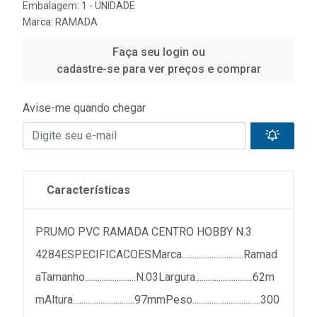
Embalagem: 1 - UNIDADE
Marca:
RAMADA
Faça seu login ou
cadastre-se para ver preços e comprar
Avise-me quando chegar
Características
PRUMO PVC RAMADA CENTRO HOBBY N.3
4284ESPECIFICACOESMarca.............................Ramad
aTamanho........................N.03Largura...........................62m
mAltura.............................97mmPeso................................300