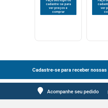
 seu login ou
Faça seu login ou
Faça se
astre-se para
cadastre-se para
cadast
er preços e
ver preços e
ver 
comprar
comprar
co
Cadastre-se para receber nossas 
Acompanhe seu pedido