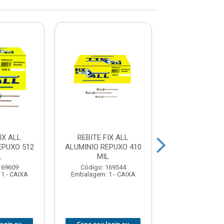
IX ALL
REBITE FIX ALL
REBITE REB
EPUXO 512
ALUMINIO REPUXO 410
CARTELA R41
L
MIL
Código: 189
169609
Código: 169544
Embalagem: 1 -
1 - CAIXA
Embalagem: 1 - CAIXA