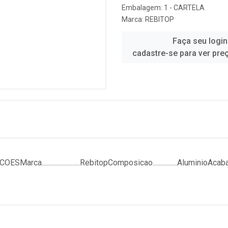
Embalagem: 1 - CARTELA
Marca:
REBITOP
Faça seu login
cadastre-se para ver pre
........................RebitopComposicao................AluminioAca