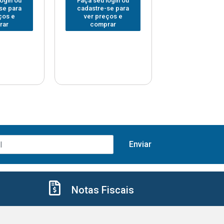
login ou
Faça seu login ou
Faça seu log
se para
cadastre-se para
cadastre-se 
ços e
ver preços e
ver preços
rar
comprar
comprar
Notas Fiscais