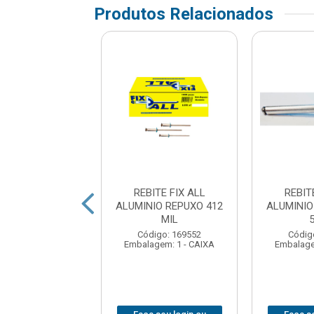
Produtos Relacionados
ITE REBITOP
REBITE FIX ALL
REBIT
ELA R412 30p
ALUMINIO REPUXO 412
ALUMINIO
MIL
digo: 189685
Código: 169552
Códig
em: 1 - CARTELA
Embalagem: 1 - CAIXA
Embalage