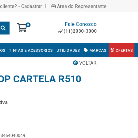
|
cliente? - Cadastrar
Área do Representante
Fale Conosco
0
(11)2030-3000
COS
TINTAS E ACESSORIOS
UTILIDADES
MARCAS
OFERTAS
VOLTAR
TOP CARTELA R510
iva
893464040049