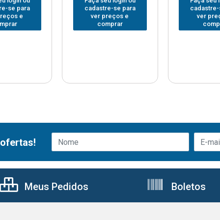
u login ou
Faça seu login ou
Faça seu 
re-se para
cadastre-se para
cadastre-
preços e
ver preços e
ver pre
mprar
comprar
comp
ofertas!
Meus Pedidos
Boletos