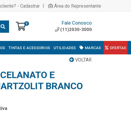
|
cliente? - Cadastrar
Área do Representante
Fale Conosco
0
(11)2030-3000
COS
TINTAS E ACESSORIOS
UTILIDADES
MARCAS
OFERTAS
VOLTAR
CELANATO E
ARTZOLIT BRANCO
iva