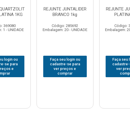
 QUARTZOLIT
REJUNTE JUNTALIDER
REJUNTE JU
LATINA 1KG
BRANCO 1kg
PLATIN
o: 369080
Código: 285692
Código: 
: 1 - UNIDADE
Embalagem: 20 - UNIDADE
Embalagem: 2
u login ou
Faça seu login ou
Faça seu 
re-se para
cadastre-se para
cadastre-
preços e
ver preços e
ver pre
mprar
comprar
comp