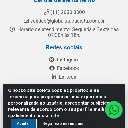
Central de atendimento
(11) 2030 3000
vendas@globalatacadista.com.br
Horário de atendimento: Segunda a Sexta das
07:30h às 18h.
Redes sociais
Instagram
Facebook
Linkedin
O nosso site coleta cookies próprios e de
terceiros para proporcionar uma experiência
Rua Chipuê, 117 - S. Miguel Paulista São Paulo/SP - CEP
personalizada ao usuário, apresentar publicidade
08010-260- CNPJ: 03.010.739/0001-72
relevante de acordo com o seu perfil e melhorar a
qualidade do nosso site.
Aceitar
Negar não essenciais