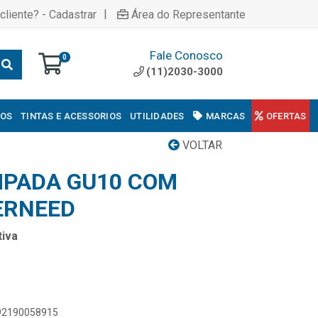
|
cliente? - Cadastrar
Área do Representante
Fale Conosco
0
(11)2030-3000
COS
TINTAS E ACESSORIOS
UTILIDADES
MARCAS
OFERTAS
VOLTAR
MPADA GU10 COM
ERNEED
iva
892190058915