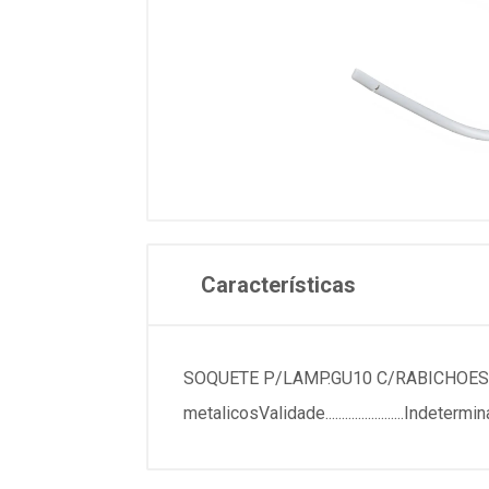
Características
SOQUETE P/LAMP.GU10 C/RABICHOESPECIFICACOE
metalicosValidade........................