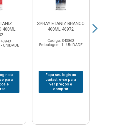
TANIZ
SPRAY ETANIZ BRANCO
SPRAY COLO
 400ML
400ML 46972
DECOR PR
82
BRILHANTE 360
Código: 343862
343943
Código: 347
Embalagem: 1 - UNIDADE
 - UNIDADE
Embalagem: 1 -
login ou
Faça seu login ou
Faça seu log
se para
cadastre-se para
cadastre-se 
ços e
ver preços e
ver preços
rar
comprar
comprar