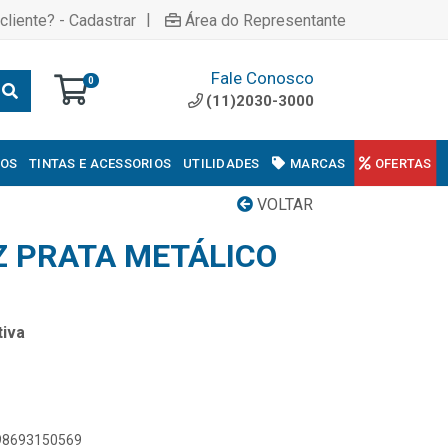
|
cliente? - Cadastrar
Área do Representante
Fale Conosco
0
(11)2030-3000
COS
TINTAS E ACESSORIOS
UTILIDADES
MARCAS
OFERTAS
VOLTAR
Z PRATA METÁLICO
iva
898693150569