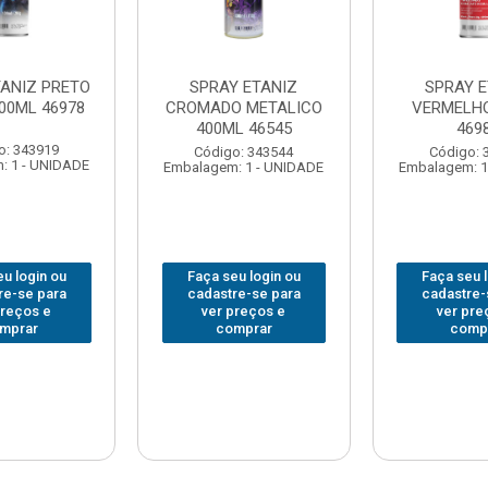
TANIZ PRETO
SPRAY ETANIZ
SPRAY E
00ML 46978
CROMADO METALICO
VERMELHO
400ML 46545
469
o: 343919
Código: 343544
Código: 
: 1 - UNIDADE
Embalagem: 1 - UNIDADE
Embalagem: 1
u login ou
Faça seu login ou
Faça seu 
re-se para
cadastre-se para
cadastre-
preços e
ver preços e
ver pre
mprar
comprar
comp