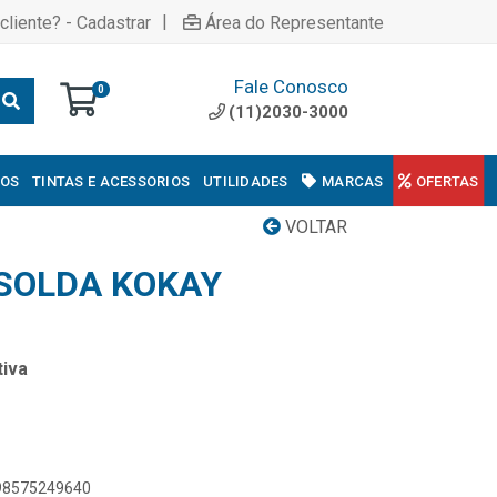
|
cliente? - Cadastrar
Área do Representante
Fale Conosco
0
(11)2030-3000
COS
TINTAS E ACESSORIOS
UTILIDADES
MARCAS
OFERTAS
VOLTAR
SOLDA KOKAY
iva
898575249640