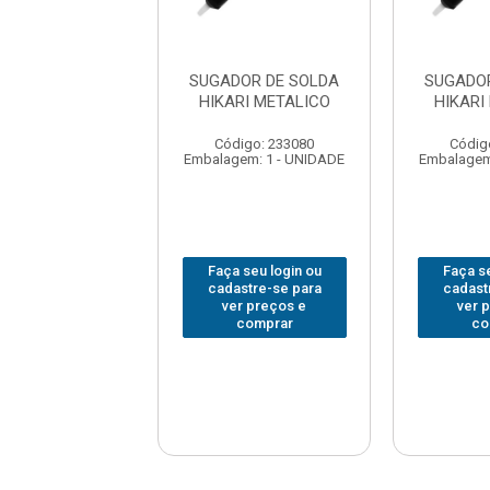
DOR DE SOLDA
SUGADOR DE SOLDA
SUGADO
RI METALICO
HIKARI METALICO
HIKARI
digo: 233080
Código: 233080
Códig
em: 1 - UNIDADE
Embalagem: 1 - UNIDADE
Embalagem
 seu login ou
Faça seu login ou
Faça se
astre-se para
cadastre-se para
cadast
er preços e
ver preços e
ver 
comprar
comprar
co