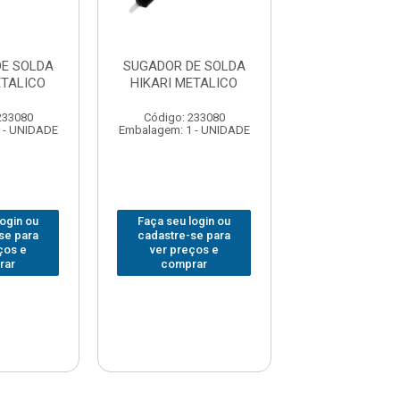
E SOLDA
SUGADOR DE SOLDA
SUGADOR DE 
ETALICO
HIKARI METALICO
HIKARI MET
233080
Código: 233080
Código: 233
 - UNIDADE
Embalagem: 1 - UNIDADE
Embalagem: 1 -
login ou
Faça seu login ou
Faça seu log
se para
cadastre-se para
cadastre-se 
ços e
ver preços e
ver preços
rar
comprar
comprar