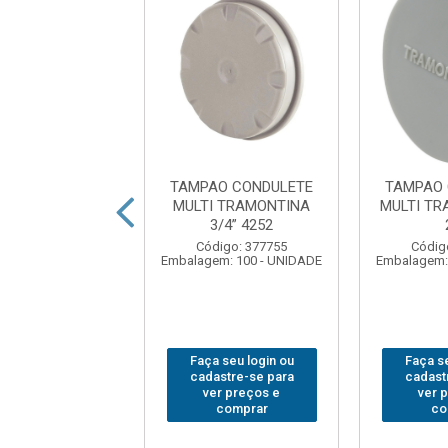
A CONDULETE
TAMPAO CONDULETE
TAMPAO 
RA MODULO
MULTI TRAMONTINA
MULTI TR
AMONTINA
3/4” 4252
047 2SIMPLES 1
Código: 377755
Códig
Embalagem: 100 - UNIDADE
Embalagem:
digo: 311073
em: 1 - UNIDADE
Faça seu login ou
Faça se
 seu login ou
cadastre-se para
cadast
astre-se para
ver preços e
ver 
er preços e
comprar
co
comprar