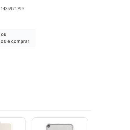
891435974799
 ou
ços e comprar