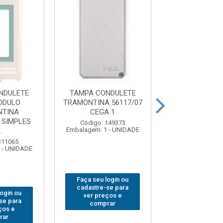
NDULETE
TAMPA CONDULETE
TAMPA COND
ODULO
TRAMONTINA 56117/07
PARA MOD
NTINA
CEGA 1
TRAMONT
1SIMPLES
56117/047 2SI
Código: 149373
Embalagem: 1 - UNIDADE
.
Código: 311
Embalagem: 1 -
311065
 - UNIDADE
Faça seu login ou
Faça seu log
cadastre-se para
cadastre-se 
login ou
ver preços e
ver preços
se para
comprar
comprar
ços e
rar