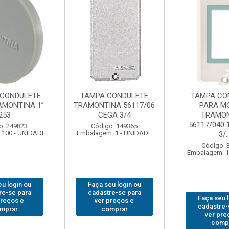
CONDULETE
TAMPA CONDULETE
TAMPA CO
AMONTINA 1”
TRAMONTINA 56117/06
PARA M
253
CEGA 3/4
TRAMO
56117/040 
o: 249823
Código: 149365
 100 - UNIDADE
Embalagem: 1 - UNIDADE
3/..
Código: 
Embalagem: 1
u login ou
Faça seu login ou
re-se para
cadastre-se para
Faça seu 
preços e
ver preços e
cadastre-
mprar
comprar
ver pre
comp