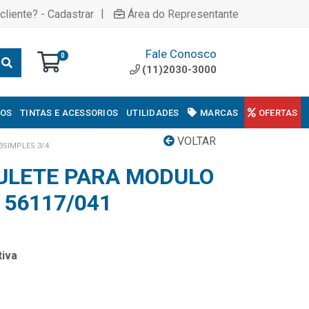
|
cliente? - Cadastrar
Área do Representante
Fale Conosco
0
(11)2030-3000
COS
TINTAS E ACESSORIOS
UTILIDADES
MARCAS
OFERTAS
VOLTAR
SIMPLES 3/4
ULETE PARA MODULO
56117/041
iva