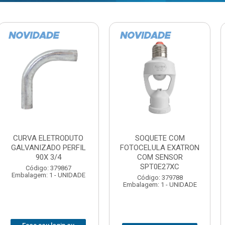
TE COM
BARRA ROSCADA
DOBRADIC
LA EXATRON
ZINCADA (D) 5/16”X1MT
JOMARCA 2
SENSOR
NC MULTIBARRAS
E27XC
Código:
Código: 379806
Embalagem: 
Embalagem: 20 - UNIDADE
: 379788
 1 - UNIDADE