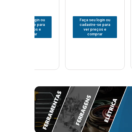
u login ou
Faça seu login ou
Faça seu
e-se para
cadastre-se para
cadastr
reços e
ver preços e
ver p
mprar
comprar
com