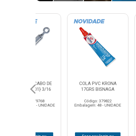
VC KRONA
CURVA ELETRODUTO
SOQUE
 BISNAGA
GALVANIZADO PERFIL
FOTOCELU
90X 3/4
COM 
SPT0
: 379822
Código: 379867
 48 - UNIDADE
Embalagem: 1 - UNIDADE
Código
Embalagem: