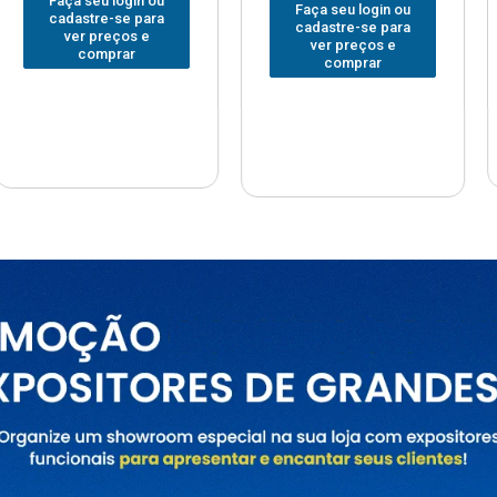
Faça seu login ou
Faça seu
 login ou
cadastre-se para
cadastre
e-se para
ver preços e
ver pr
reços e
comprar
com
prar