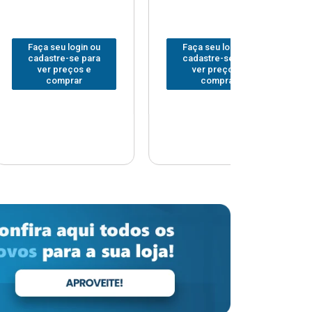
 login ou
Faça seu login ou
Faça seu 
-se para
cadastre-se para
cadastre
eços e
ver preços e
ver pr
prar
comprar
comp