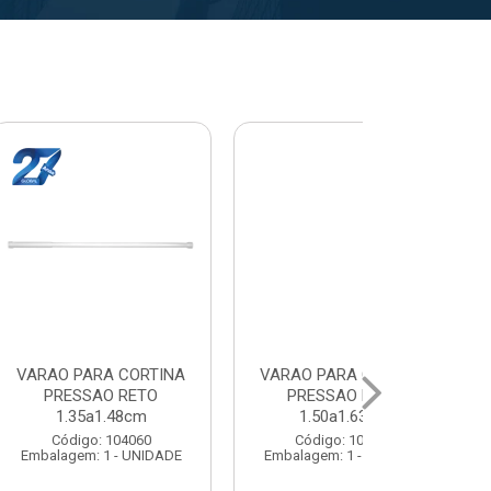
A CORTINA
VARAL PARA TETO
VARAL PA
O RETO
MAXEB ACO 1.40m
MAXEB AC
1.63cm
Código: 104086
Código:
 104078
Embalagem: 1 - UNIDADE
Embalagem: 
1 - UNIDADE