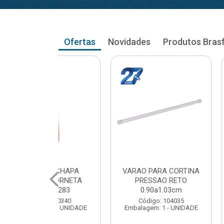
Ofertas
Novidades
Produtos Bras
RA CORTINA
VARAO PARA CORTINA
VARAO PA
AO RETO
PRESSAO RETO
PRESS
a1.03cm
1.05a1.18cm
1.20a
: 104035
Código: 104043
Código
 1 - UNIDADE
Embalagem: 1 - UNIDADE
Embalagem: