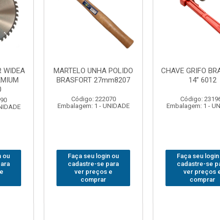
FO BRASFORT
ADAPTADOR PARA
ABAJO
 6012
SOQUETE WAFT
BRASFORT
1/2(F)x3/4(M) 6161
78
: 231967
Código: 235563
Código:
 1 - UNIDADE
Embalagem: 1 - UNIDADE
Embalagem: 
 login ou
Faça seu login ou
Faça seu
e-se para
cadastre-se para
cadastre
reços e
ver preços e
ver pr
prar
comprar
com