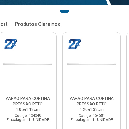
fort
Produtos Clarainox
RA CORTINA
VARAO PARA CORTINA
VARAO PAR
AO RETO
PRESSAO RETO
PRESSA
1.33cm
1.35a1.48cm
1.50a
: 104051
Código: 104060
Código:
 1 - UNIDADE
Embalagem: 1 - UNIDADE
Embalagem: 