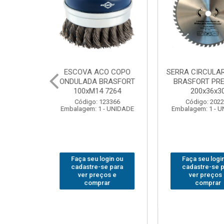
CULAR WIDEA
MARTELO UNHA POLIDO
CHAVE GRI
T PREMIUM
BRASFORT 27mm8207
14”
x36x30
Código: 222070
Código
: 202290
Embalagem: 1 - UNIDADE
Embalagem:
 1 - UNIDADE
u login ou
Faça seu login ou
Faça seu
e-se para
cadastre-se para
cadastr
reços e
ver preços e
ver p
mprar
comprar
com