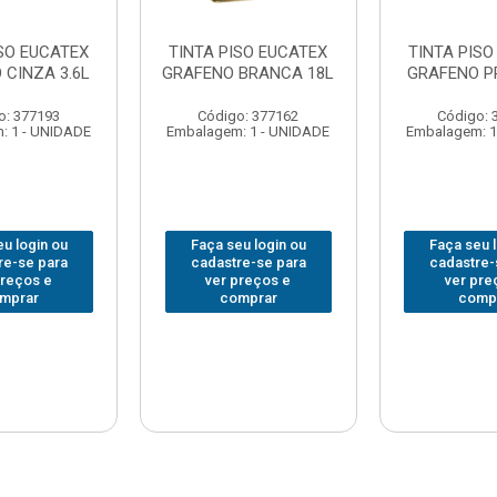
ISO EUCATEX
TINTA PISO EUCATEX
TINTA PISO
 CINZA 3.6L
GRAFENO BRANCA 18L
GRAFENO PR
o: 377193
Código: 377162
Código: 
: 1 - UNIDADE
Embalagem: 1 - UNIDADE
Embalagem: 1
u login ou
Faça seu login ou
Faça seu 
re-se para
cadastre-se para
cadastre-
preços e
ver preços e
ver pre
mprar
comprar
comp