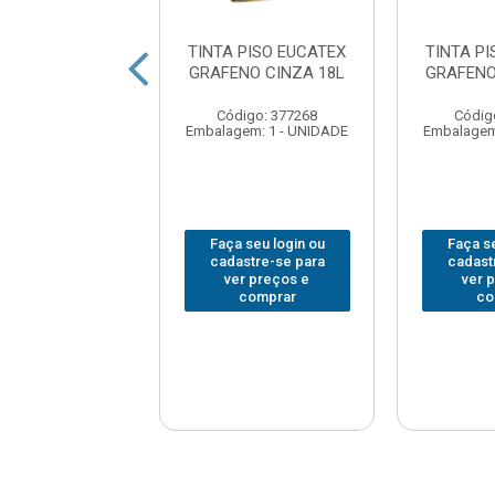
 PISO EUCATEX
TINTA PISO EUCATEX
TINTA P
ENO AMARELO
GRAFENO CINZA 18L
GRAFENO
ARCACAO 3.6
Código: 377268
Códig
digo: 377260
Embalagem: 1 - UNIDADE
Embalagem
em: 1 - UNIDADE
 seu login ou
Faça seu login ou
Faça se
astre-se para
cadastre-se para
cadast
er preços e
ver preços e
ver 
comprar
comprar
co