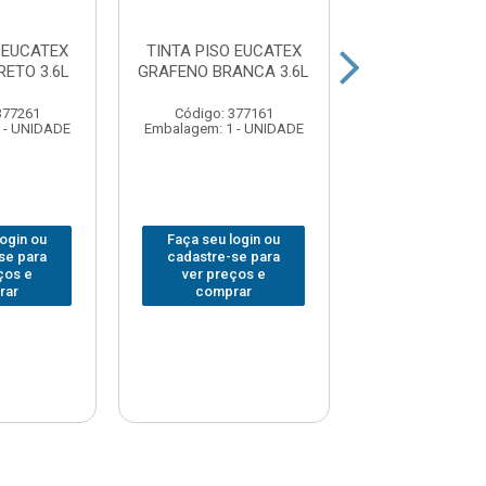
 EUCATEX
TINTA PISO EUCATEX
TINTA PISO E
ETO 3.6L
GRAFENO BRANCA 3.6L
GRAFENO AM
DEMARCACAO
377261
Código: 377161
Código: 377
 - UNIDADE
Embalagem: 1 - UNIDADE
Embalagem: 1 -
login ou
Faça seu login ou
Faça seu log
se para
cadastre-se para
cadastre-se 
ços e
ver preços e
ver preços
rar
comprar
comprar