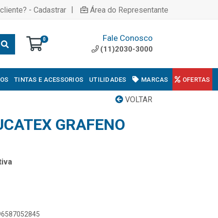
|
cliente? - Cadastrar
Área do Representante
Fale Conosco
0
(11)2030-3000
COS
TINTAS E ACESSORIOS
UTILIDADES
MARCAS
OFERTAS
VOLTAR
EUCATEX GRAFENO
iva
896587052845