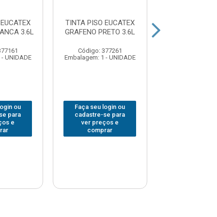
 EUCATEX
TINTA PISO EUCATEX
TINTA PISO E
ANCA 3.6L
GRAFENO PRETO 3.6L
GRAFENO AM
DEMARCACAO
377161
Código: 377261
Código: 377
 - UNIDADE
Embalagem: 1 - UNIDADE
Embalagem: 1 -
login ou
Faça seu login ou
Faça seu log
se para
cadastre-se para
cadastre-se 
ços e
ver preços e
ver preços
rar
comprar
comprar