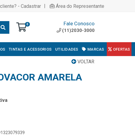
|
cliente? - Cadastrar
Área do Representante
Fale Conosco
0
(11)2030-3000
COS
TINTAS E ACESSORIOS
UTILIDADES
MARCAS
OFERTAS
VOLTAR
NOVACOR AMARELA
iva
891323079339