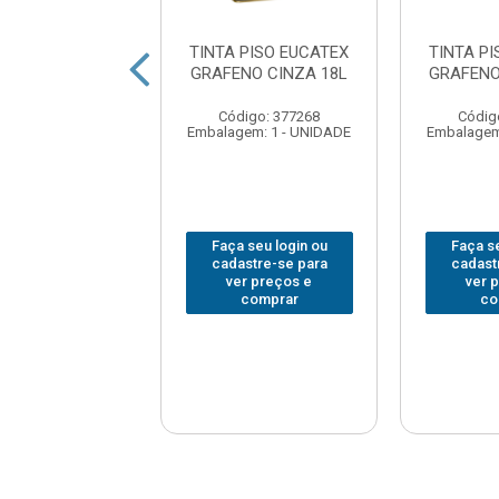
 PISO EUCATEX
TINTA PISO EUCATEX
TINTA P
ENO AMARELO
GRAFENO CINZA 18L
GRAFENO
ARCACAO 3.6
Código: 377268
Códig
digo: 377260
Embalagem: 1 - UNIDADE
Embalagem
em: 1 - UNIDADE
 seu login ou
Faça seu login ou
Faça se
astre-se para
cadastre-se para
cadast
er preços e
ver preços e
ver 
comprar
comprar
co