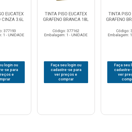
ISO EUCATEX
TINTA PISO EUCATEX
TINTA PISO
 CINZA 3.6L
GRAFENO BRANCA 18L
GRAFENO BR
o: 377193
Código: 377162
Código: 
: 1 - UNIDADE
Embalagem: 1 - UNIDADE
Embalagem: 1
u login ou
Faça seu login ou
Faça seu 
re-se para
cadastre-se para
cadastre-
preços e
ver preços e
ver pre
mprar
comprar
comp