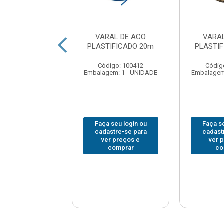
L PARA TETO
VARAL DE ACO
VARA
B ACO 1.20m
PLASTIFICADO 20m
PLASTI
digo: 104213
Código: 100412
Códig
em: 1 - UNIDADE
Embalagem: 1 - UNIDADE
Embalagem
 seu login ou
Faça seu login ou
Faça se
astre-se para
cadastre-se para
cadast
er preços e
ver preços e
ver 
comprar
comprar
co