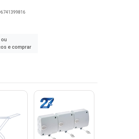
896741399816
 ou
ços e comprar