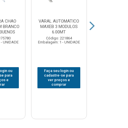
RA CHAO
VARAL AUTOMATICO
VARAL PARA
M BRANCO
MAXEB 3 MODULOS
MAXEB ACO 
BUENOS
6.00MT
Código: 104
375780
Código: 221864
Embalagem: 1 -
 - UNIDADE
Embalagem: 1 - UNIDADE
login ou
Faça seu login ou
Faça seu log
se para
cadastre-se para
cadastre-se 
ços e
ver preços e
ver preços
rar
comprar
comprar