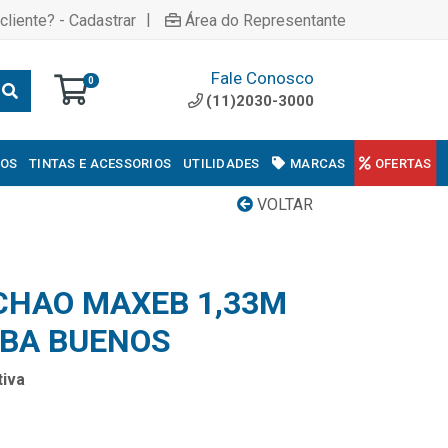
|
cliente? - Cadastrar
Área do Representante
Fale Conosco
0
(11)2030-3000
COS
TINTAS E ACESSORIOS
UTILIDADES
MARCAS
OFERTAS
VOLTAR
CHAO MAXEB 1,33M
BA BUENOS
iva