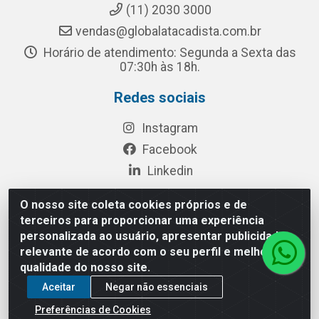
(11) 2030 3000
vendas@globalatacadista.com.br
Horário de atendimento: Segunda a Sexta das
07:30h às 18h.
Redes sociais
Instagram
Facebook
Linkedin
O nosso site coleta cookies próprios e de
terceiros para proporcionar uma experiência
Rua Chipuê, 117 - S. Miguel Paulista São Paulo/SP - CEP
personalizada ao usuário, apresentar publicidade
08010-260- CNPJ: 03.010.739/0001-72
relevante de acordo com o seu perfil e melhorar a
qualidade do nosso site.
Aceitar
Negar não essenciais
Preferências de Cookies