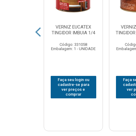
NIZ EUCATEX
VERNIZ EUCATEX
VERNI
OR IMBUIA 3.6L
TINGIDOR IMBUIA 1/4
TINGIDOR
digo: 368296
Código: 331058
Códig
em: 1 - UNIDADE
Embalagem: 1 - UNIDADE
Embalagem
 seu login ou
Faça seu login ou
Faça se
astre-se para
cadastre-se para
cadast
er preços e
ver preços e
ver 
comprar
comprar
co