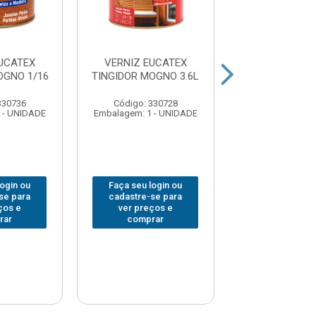
UCATEX
VERNIZ EUCATEX
VERNIZ EUC
OGNO 1/16
TINGIDOR MOGNO 3.6L
TINGIDOR IMBU
330736
Código: 330728
Código: 368
 - UNIDADE
Embalagem: 1 - UNIDADE
Embalagem: 1 -
login ou
Faça seu login ou
Faça seu log
se para
cadastre-se para
cadastre-se 
ços e
ver preços e
ver preços
rar
comprar
comprar