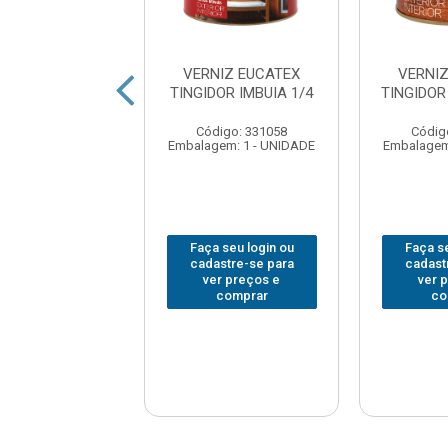
NIZ EUCATEX
VERNIZ EUCATEX
VERNI
OR IMBUIA 3.6L
TINGIDOR IMBUIA 1/4
TINGIDOR
digo: 368296
Código: 331058
Códig
em: 1 - UNIDADE
Embalagem: 1 - UNIDADE
Embalagem
 seu login ou
Faça seu login ou
Faça se
astre-se para
cadastre-se para
cadast
er preços e
ver preços e
ver 
comprar
comprar
co