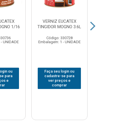
UCATEX
VERNIZ EUCATEX
VERNIZ EUC
OGNO 1/16
TINGIDOR MOGNO 3.6L
TINGIDOR IMBU
330736
Código: 330728
Código: 368
 - UNIDADE
Embalagem: 1 - UNIDADE
Embalagem: 1 -
login ou
Faça seu login ou
Faça seu log
se para
cadastre-se para
cadastre-se 
ços e
ver preços e
ver preços
rar
comprar
comprar