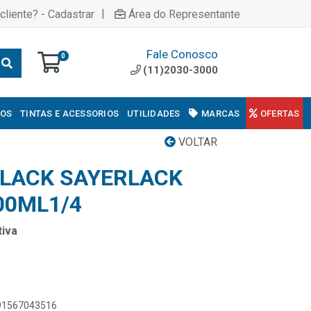
|
cliente? - Cadastrar
Área do Representante
Fale Conosco
0
(11)2030-3000
COS
TINTAS E ACESSORIOS
UTILIDADES
MARCAS
OFERTAS
VOLTAR
ULACK SAYERLACK
00ML1/4
iva
891567043516