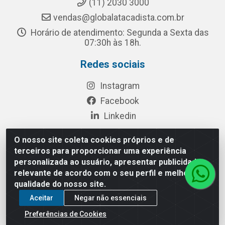
(11) 2030 3000
vendas@globalatacadista.com.br
Horário de atendimento: Segunda a Sexta das
07:30h às 18h.
Redes sociais
Instagram
Facebook
Linkedin
O nosso site coleta cookies próprios e de
terceiros para proporcionar uma experiência
Rua Chipuê, 117 - S. Miguel Paulista São Paulo/SP - CEP
personalizada ao usuário, apresentar publicidade
08010-260- CNPJ: 03.010.739/0001-72
relevante de acordo com o seu perfil e melhorar a
qualidade do nosso site.
Aceitar
Negar não essenciais
Preferências de Cookies