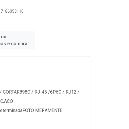
897186053110
 ou
ços e comprar
R / CORTAR898C / RJ-45 /6P6C / RJ12 /
.PVC,ACO
...........indeterminadaFOTO MERAMENTE