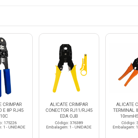
E CRIMPAR
ALICATE CRIMPAR
ALICATE 
 E 8P RJ45
CONECTOR RJ11/RJ45
TERMINAL I
210C
EDA OJB
10mmH
o: 175226
Código: 376389
Código: 
: 1 - UNIDADE
Embalagem: 1 - UNIDADE
Embalagem: 1