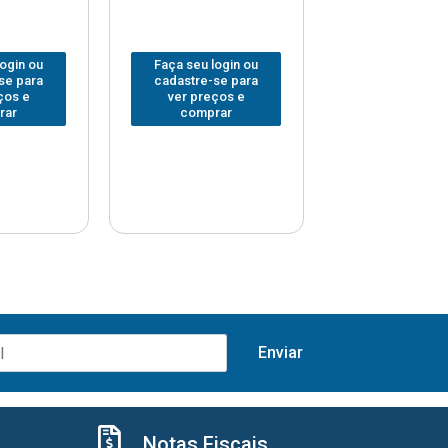
login ou
Faça seu login ou
Faça seu log
se para
cadastre-se para
cadastre-se 
ços e
ver preços e
ver preços
rar
comprar
comprar
Notas Fiscais