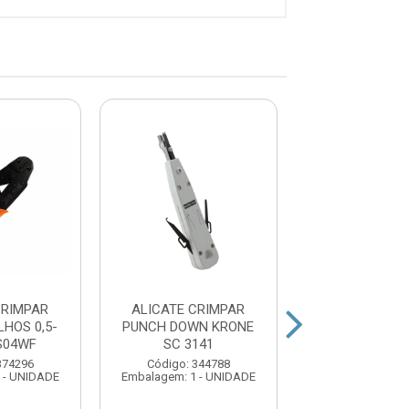
CRIMPAR
ALICATE CRIMPAR
ALICATE CR
LHOS 0,5-
PUNCH DOWN KRONE
PUNCH DOWN 
S04WF
SC 3141
HK307
374296
Código: 344788
Código: 367
 - UNIDADE
Embalagem: 1 - UNIDADE
Embalagem: 1 -