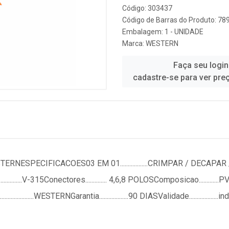
Código: 303437
Código de Barras do Produto: 7
Embalagem: 1 - UNIDADE
Marca:
WESTERN
Faça seu login
cadastre-se para ver pre
RNESPECIFICACOES03 EM 01..................CRIMPAR / DECAPA
.......V-315Conectores.............. 4,6,8 POLOSComposicao............
...................WESTERNGarantia...................90 DIASValidade........