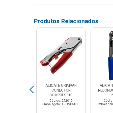
Produtos Relacionados
ATE CRIMPAR
ALICATE CRIMPAR
ALICAT
 DOWN HIKARI
CONECTOR
REDONDO
HK307
COMPRES518
digo: 367451
Código: 272019
Códig
em: 1 - UNIDADE
Embalagem: 1 - UNIDADE
Embalagem