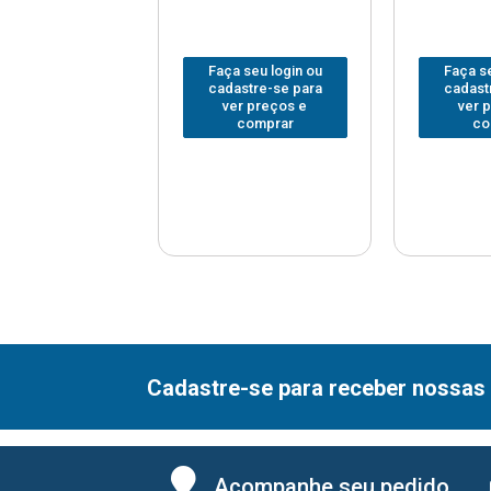
 seu login ou
Faça seu login ou
Faça se
astre-se para
cadastre-se para
cadast
er preços e
ver preços e
ver 
comprar
comprar
co
Cadastre-se para receber nossas 
Acompanhe seu pedido