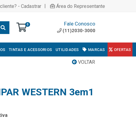
|
cliente? - Cadastrar
Área do Representante
Fale Conosco
0
(11)2030-3000
COS
TINTAS E ACESSORIOS
UTILIDADES
MARCAS
OFERTAS
VOLTAR
MPAR WESTERN 3em1
iva