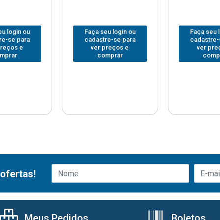
u login ou
Faça seu login ou
Faça seu 
re-se para
cadastre-se para
cadastre-
preços e
ver preços e
ver pre
mprar
comprar
comp
ofertas!
Meus Pedidos
Boletos