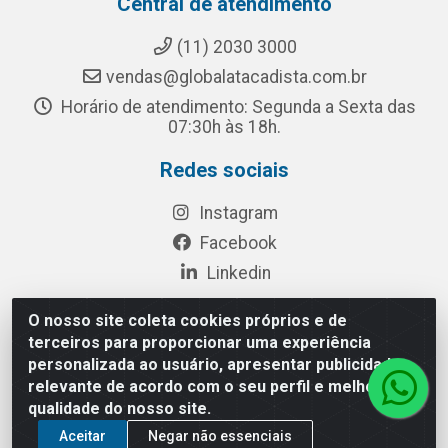
Central de atendimento
(11) 2030 3000
vendas@globalatacadista.com.br
Horário de atendimento: Segunda a Sexta das
07:30h às 18h.
Redes sociais
Instagram
Facebook
Linkedin
O nosso site coleta cookies próprios e de
terceiros para proporcionar uma experiência
Rua Chipuê, 117 - S. Miguel Paulista São Paulo/SP - CEP
personalizada ao usuário, apresentar publicidade
08010-260- CNPJ: 03.010.739/0001-72
relevante de acordo com o seu perfil e melhorar a
qualidade do nosso site.
Aceitar
Negar não essenciais