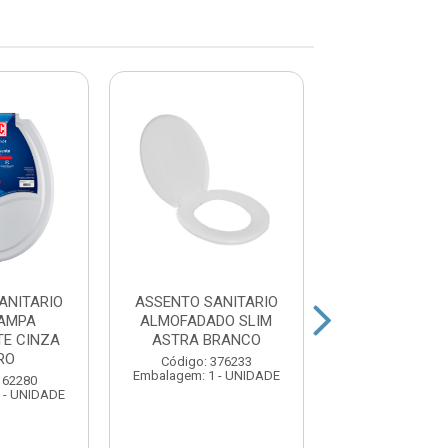
ANITARIO
ASSENTO SANITARIO
ASSENTO SAN
AMPA
ALMOFADADO SLIM
ALMOFADADO
E CINZA
ASTRA BRANCO
MEBUKI BR
RO
Código: 376233
Código: 372
Embalagem: 1 - UNIDADE
Embalagem: 1 -
162280
 - UNIDADE