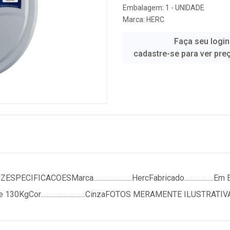
Embalagem: 1 - UNIDADE
Marca:
HERC
Faça seu login
cadastre-se para ver pre
ACOESMarca.........................HercFabricado...................
de ate 130KgCor.............................CinzaFOTOS MERAMENTE ILUSTRATI