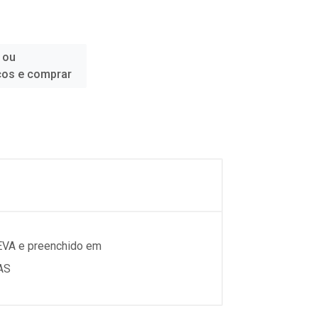
 ou
ços e comprar
Em EVA e preenchido em
VAS