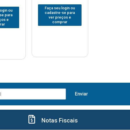
Faça seu login ou
Faça seu log
login ou
cadastre-se para
cadastre-se 
se para
ver preços e
ver preços
ços e
comprar
comprar
rar
Notas Fiscais