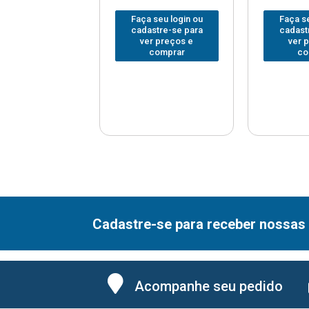
 seu login ou
Faça seu login ou
Faça se
astre-se para
cadastre-se para
cadast
er preços e
ver preços e
ver 
comprar
comprar
co
Cadastre-se para receber nossas 
Acompanhe seu pedido