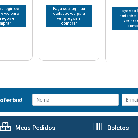
u login ou
Faça seu login ou
Faça seu 
re-se para
cadastre-se para
cadastre-
preços e
ver preços e
ver pre
mprar
comprar
comp
ofertas!
Meus Pedidos
Boletos