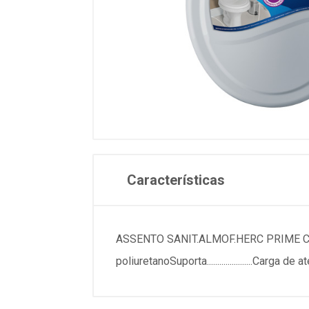
Características
ASSENTO SANIT.ALMOF.HERC PRIME CZESPECIFIC
poliuretanoSuporta......................Carga 