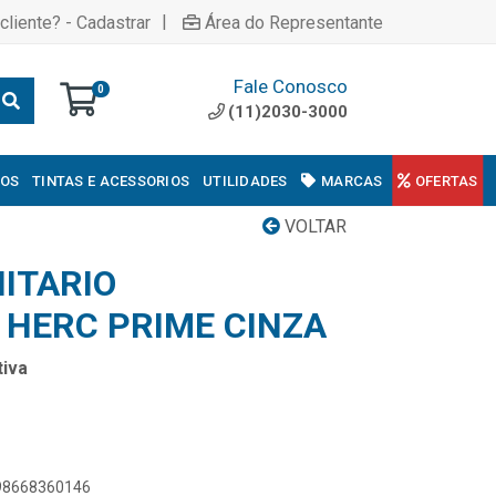
|
cliente? - Cadastrar
Área do Representante
Fale Conosco
0
(11)2030-3000
COS
TINTAS E ACESSORIOS
UTILIDADES
MARCAS
OFERTAS
VOLTAR
ITARIO
HERC PRIME CINZA
iva
898668360146