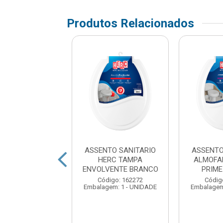
Produtos Relacionados
TO SANITARIO
ASSENTO SANITARIO
ASSENTO
FADADO SLIM
HERC TAMPA
ALMOFA
UKI BRANCO
ENVOLVENTE BRANCO
PRIM
digo: 372366
Código: 162272
Códig
em: 1 - UNIDADE
Embalagem: 1 - UNIDADE
Embalagem