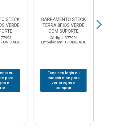
TO STECK
BARRAMENTO STECK
BARRAMENTO
OS VERDE
TERRA 8FIOS VERDE
NEUTRO 8FIO
PORTE
COM SUPORTE
COM SUPO
377993
Código: 377991
Código: 377
 - UNIDADE
Embalagem: 1 - UNIDADE
Embalagem: 1 -
login ou
Faça seu login ou
Faça seu log
se para
cadastre-se para
cadastre-se 
ços e
ver preços e
ver preços
rar
comprar
comprar