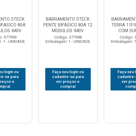
NTO STECK
BARRAMENTO STECK
BARRAMEN
IFASICO 80A
PENTE BIFASICO 80A 12
TERRA 11FI
ULOS 440V
MODULOS 440V
COM SU
o: 377999
Código: 377998
Código: 
: 1 - UNIDADE
Embalagem: 1 - UNIDADE
Embalagem: 1
u login ou
Faça seu login ou
Faça seu 
re-se para
cadastre-se para
cadastre-
preços e
ver preços e
ver pre
mprar
comprar
comp