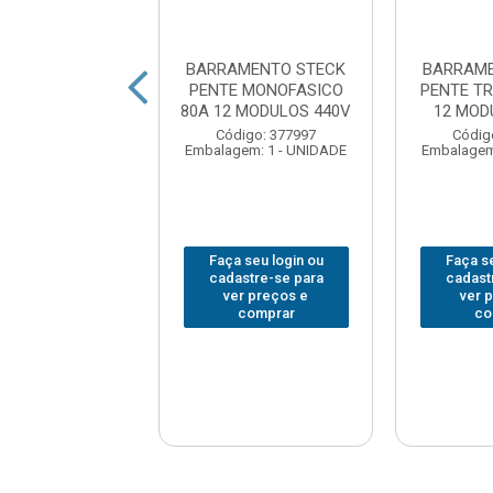
MENTO STECK
BARRAMENTO STECK
BARRAME
O 8FIOS AZUL
PENTE MONOFASICO
PENTE TR
M SUPORTE
80A 12 MODULOS 440V
12 MOD
digo: 377990
Código: 377997
Códig
em: 1 - UNIDADE
Embalagem: 1 - UNIDADE
Embalagem
 seu login ou
Faça seu login ou
Faça se
astre-se para
cadastre-se para
cadast
er preços e
ver preços e
ver 
comprar
comprar
co