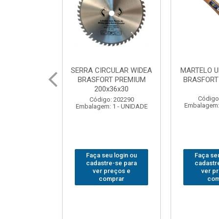
CULAR WIDEA
MARTELO UNHA POLIDO
CHAVE GRI
T PREMIUM
BRASFORT 27mm8207
14”
x36x30
Código: 222070
Código
: 202290
Embalagem: 1 - UNIDADE
Embalagem:
 1 - UNIDADE
u login ou
Faça seu login ou
Faça seu
e-se para
cadastre-se para
cadastr
reços e
ver preços e
ver p
mprar
comprar
com