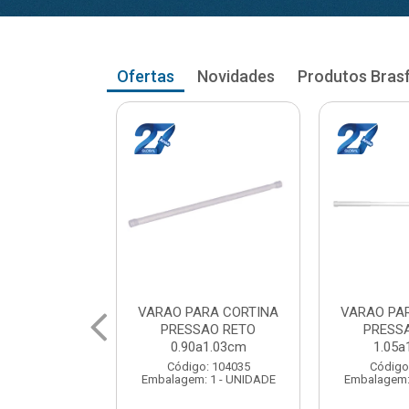
Ofertas
Novidades
Produtos Bras
RA CORTINA
VARAO PARA CORTINA
VARAO PA
AO RETO
PRESSAO RETO
PRESS
a1.03cm
1.05a1.18cm
1.20a
: 104035
Código: 104043
Código
 1 - UNIDADE
Embalagem: 1 - UNIDADE
Embalagem: