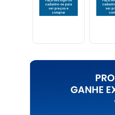
u login ou
Faça seu login ou
Faça seu
e-se para
cadastre-se para
cadastr
reços e
ver preços e
ver p
mprar
comprar
com