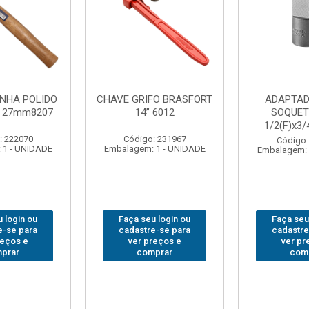
FO BRASFORT
ADAPTADOR PARA
ABAJO
 6012
SOQUETE WAFT
BRASFORT
1/2(F)x3/4(M) 6161
78
: 231967
Código: 235563
Código:
 1 - UNIDADE
Embalagem: 1 - UNIDADE
Embalagem: 
 login ou
Faça seu login ou
Faça seu
e-se para
cadastre-se para
cadastre
reços e
ver preços e
ver pr
prar
comprar
com