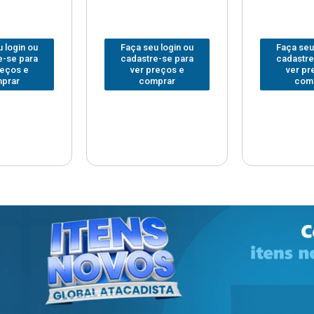
 login ou
Faça seu login ou
Faça seu
e-se para
cadastre-se para
cadastre
reços e
ver preços e
ver pr
prar
comprar
com