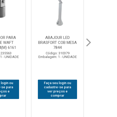
UR LED
BOLSA PARA
GRAMPO MA
 COB MESA
FERRAMENTAS
SARGENTO 
44
BRASFORT FECHADA
80x 
18BOLSOS 7559
 310379
Código:
1 - UNIDADE
Embalagem: 
Código: 312401
Embalagem: 1 - UNIDADE
 login ou
Faça seu 
Faça seu login ou
-se para
cadastre
cadastre-se para
eços e
ver pr
ver preços e
prar
comp
comprar