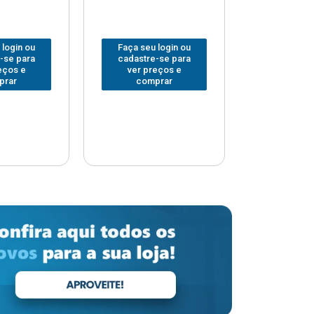
 login ou
Faça seu login ou
Faça seu 
-se para
cadastre-se para
cadastre
eços e
ver preços e
ver pr
prar
comprar
comp