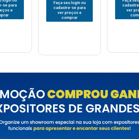
Faça seu login ou
Faça seu
 login ou
cadastre-se para
cadastre
e-se para
ver preços e
ver pr
reços e
comprar
com
prar