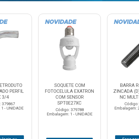
TE COM
BARRA ROSCADA
DOBRADIC
LA EXATRON
ZINCADA (D) 5/16”X1MT
JOMARCA 2
SENSOR
NC MULTIBARRAS
E27XC
Código:
Código: 379806
Embalagem: 
Embalagem: 20 - UNIDADE
: 379788
 1 - UNIDADE