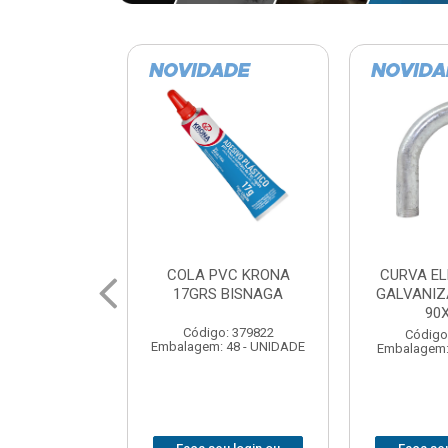
VC KRONA
CURVA ELETRODUTO
SOQUE
 BISNAGA
GALVANIZADO PERFIL
FOTOCELU
90X 3/4
COM 
SPT0
: 379822
Código: 379867
 48 - UNIDADE
Embalagem: 1 - UNIDADE
Código
Embalagem: