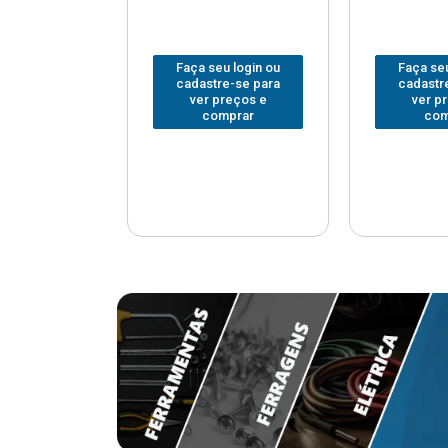
u login ou
Faça seu login ou
Faça seu
e-se para
cadastre-se para
cadastr
reços e
ver preços e
ver p
mprar
comprar
com