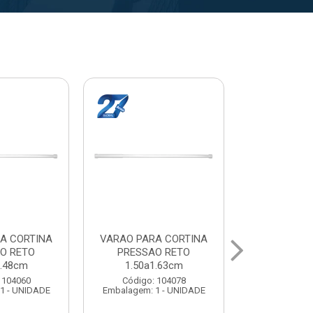
A CORTINA
VARAL PARA TETO
VARAL PA
O RETO
MAXEB ACO 1.40m
MAXEB AC
1.63cm
Código: 104086
Código:
 104078
Embalagem: 1 - UNIDADE
Embalagem: 
1 - UNIDADE