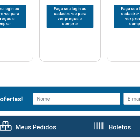
u login ou
Faça seu login ou
Faça seu 
re-se para
cadastre-se para
cadastre-
preços e
ver preços e
ver pre
mprar
comprar
comp
ofertas!
Meus Pedidos
Boletos