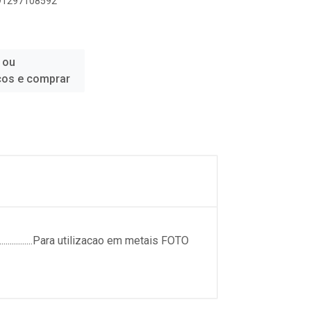
891297108592
 ou
ços e comprar
...............Para utilizacao em metais FOTO