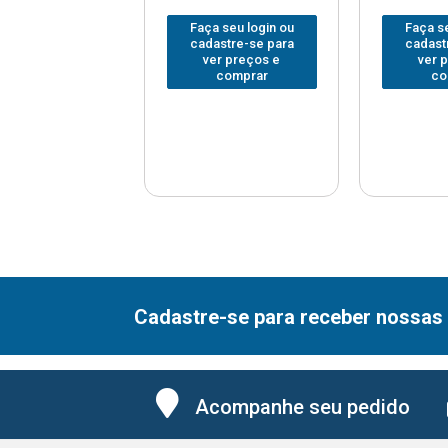
 seu login ou
Faça seu login ou
Faça se
astre-se para
cadastre-se para
cadast
er preços e
ver preços e
ver 
comprar
comprar
co
Cadastre-se para receber nossas 
Acompanhe seu pedido