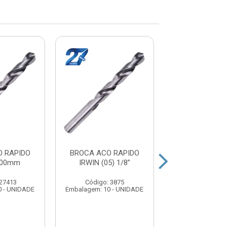
 RAPIDO
BROCA ACO RAPIDO
BROCA ACO R
.00mm
IRWIN (05) 1/8”
IRWIN 3.5
 27413
Código: 3875
Código: 27
0 - UNIDADE
Embalagem: 10 - UNIDADE
Embalagem: 10 -