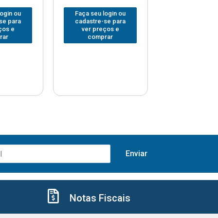
login ou
Faça seu login ou
Faça seu log
se para
cadastre-se para
cadastre-se 
ços e
ver preços e
ver preços
rar
comprar
comprar
Notas Fiscais