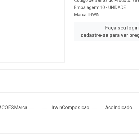
Código de Barras do Produto: 7
Embalagem: 10 - UNIDADE
Marca:
IRWIN
Faça seu login
cadastre-se para ver pre
......................IrwinComposicao.................AcoIndicado........