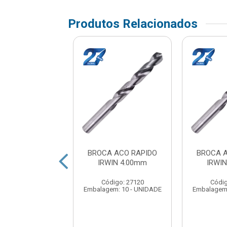
Produtos Relacionados
A ACO RAPIDO
BROCA ACO RAPIDO
BROCA 
WIN 3.50mm
IRWIN 4.00mm
IRWI
digo: 27111
Código: 27120
Códig
em: 10 - UNIDADE
Embalagem: 10 - UNIDADE
Embalagem: