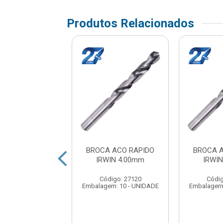
Produtos Relacionados
A ACO RAPIDO
BROCA ACO RAPIDO
BROCA 
WIN 3.50mm
IRWIN 4.00mm
IRWI
digo: 27111
Código: 27120
Códig
em: 10 - UNIDADE
Embalagem: 10 - UNIDADE
Embalagem: