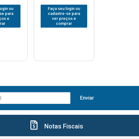
login ou
Faça seu login ou
Faça seu log
se para
cadastre-se para
cadastre-se 
ços e
ver preços e
ver preços
rar
comprar
comprar
Notas Fiscais