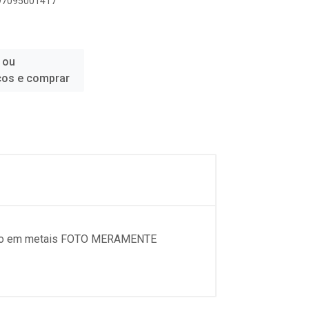
897095001417
 ou
ços e comprar
zacao em metais FOTO MERAMENTE