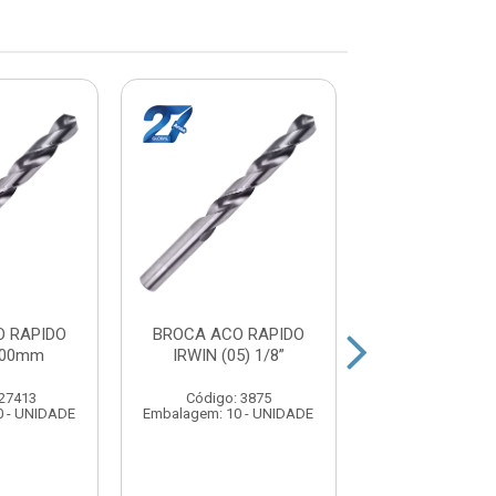
 RAPIDO
BROCA ACO RAPIDO
BROCA ACO R
.00mm
IRWIN (05) 1/8”
IRWIN 3.5
 27413
Código: 3875
Código: 27
0 - UNIDADE
Embalagem: 10 - UNIDADE
Embalagem: 10 -