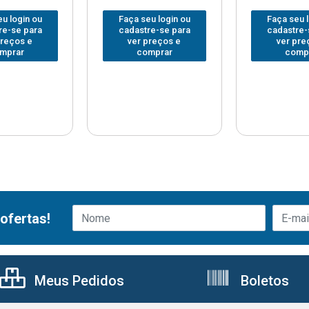
u login ou
Faça seu login ou
Faça seu 
re-se para
cadastre-se para
cadastre-
preços e
ver preços e
ver pre
mprar
comprar
comp
ofertas!
Meus Pedidos
Boletos