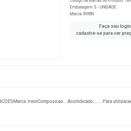
Código de Barras do Produto: 7
Embalagem: 5 - UNIDADE
Marca:
IRWIN
Faça seu login
cadastre-se para ver pre
Marca..IrwinComposicao.....AcoIndicado...........Para utili