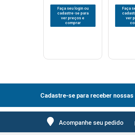
 seu login ou
Faça seu login ou
Faça se
astre-se para
cadastre-se para
cadast
er preços e
ver preços e
ver 
comprar
comprar
co
Cadastre-se para receber nossas 
Acompanhe seu pedido