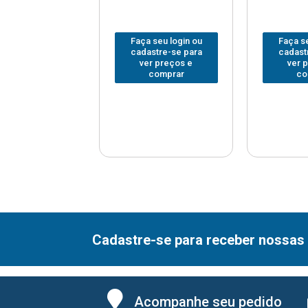
 seu login ou
Faça seu login ou
Faça se
astre-se para
cadastre-se para
cadast
er preços e
ver preços e
ver 
comprar
comprar
co
Cadastre-se para receber nossas 
Acompanhe seu pedido