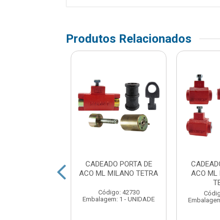
Produtos Relacionados
ADO PORTA DE
CADEADO PORTA DE
CADEAD
 MILANO TETRA
ACO ML MILANO TETRA
ACO ML
TOMATICO
T
Código: 42730
digo: 255602
Códig
Embalagem: 1 - UNIDADE
em: 1 - UNIDADE
Embalagem