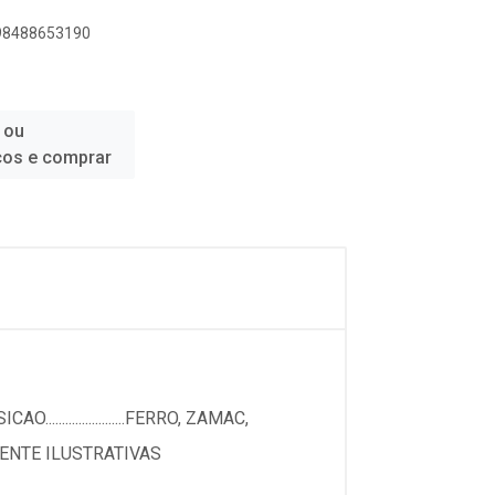
898488653190
 ou
ços e comprar
O........................FERRO, ZAMAC,
RAMENTE ILUSTRATIVAS