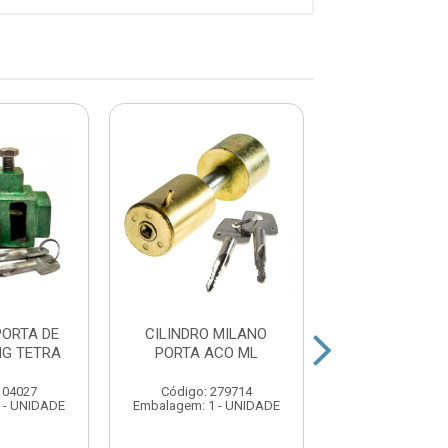
ORTA DE
CILINDRO MILANO
CADEADO POR
NG TETRA
PORTA ACO ML
ACO ML MILAN
AUTOMAT
104027
Código: 279714
Código: 255
 - UNIDADE
Embalagem: 1 - UNIDADE
Embalagem: 1 -