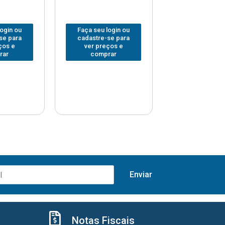
login ou
Faça seu login ou
Faça seu log
se para
cadastre-se para
cadastre-se 
ços e
ver preços e
ver preços
rar
comprar
comprar
Notas Fiscais