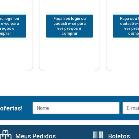
u login ou
Faça seu login ou
Faça seu 
re-se para
cadastre-se para
cadastre-
preços e
ver preços e
ver pre
mprar
comprar
comp
ofertas!
Meus Pedidos
Boletos