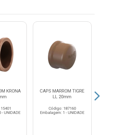
OM KRONA
CAPS MARROM TIGRE
CAPS MARROM
0mm
LL 20mm
LL 60m
115401
Código: 187160
Código: 209
0 - UNIDADE
Embalagem: 1 - UNIDADE
Embalagem: 1 -