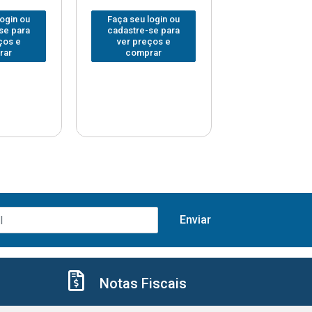
login ou
Faça seu login ou
Faça seu log
se para
cadastre-se para
cadastre-se 
ços e
ver preços e
ver preços
rar
comprar
comprar
Notas Fiscais