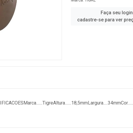
Marca:
TIGRE
Faça seu login
cadastre-se para ver pre
Marca.......TigreAltura.......18,5mmLargura.....34mmCor.......