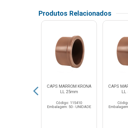
Produtos Relacionados
MARROM TIGRE
CAPS MARROM KRONA
CAPS MA
LL 60mm
LL 25mm
LL
digo: 209538
Código: 115410
Códig
em: 1 - UNIDADE
Embalagem: 50 - UNIDADE
Embalagem: