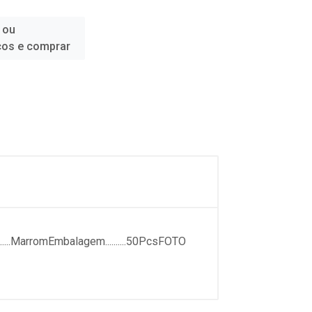
 ou
ços e comprar
....MarromEmbalagem..........50PcsFOTO