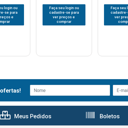
u login ou
Faça seu login ou
Faça seu 
re-se para
cadastre-se para
cadastre-
preços e
ver preços e
ver pre
mprar
comprar
comp
ofertas!
Meus Pedidos
Boletos