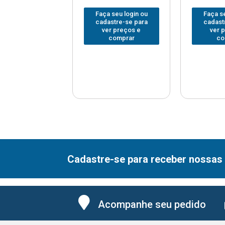
 seu login ou
Faça seu login ou
Faça se
astre-se para
cadastre-se para
cadast
er preços e
ver preços e
ver 
comprar
comprar
co
Cadastre-se para receber nossas 
Acompanhe seu pedido