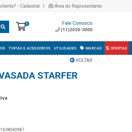
|
cliente? - Cadastrar
Área do Representante
Fale Conosco
0
(11)2030-3000
COS
TINTAS E ACESSORIOS
UTILIDADES
MARCAS
OFERTAS
VOLTAR
 VASADA STARFER
iva
891638040987