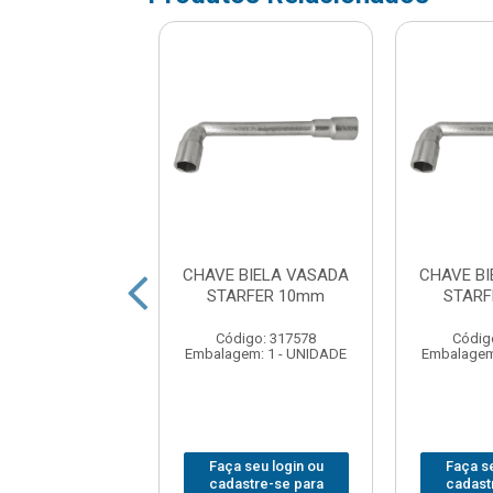
 BIELA VASADA
CHAVE BIELA VASADA
CHAVE B
RFER 15mm
STARFER 10mm
STARF
digo: 317624
Código: 317578
Códig
em: 1 - UNIDADE
Embalagem: 1 - UNIDADE
Embalagem
 seu login ou
Faça seu login ou
Faça se
astre-se para
cadastre-se para
cadast