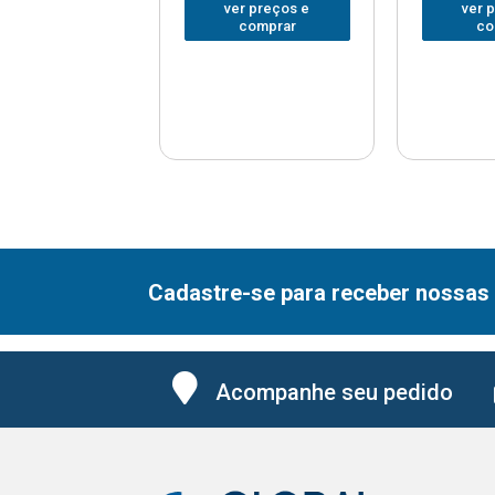
er preços e
ver preços e
ver 
comprar
comprar
co
Cadastre-se para receber nossas 
Acompanhe seu pedido