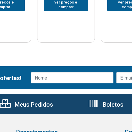
preços e
ver preços e
ver pre
mprar
comprar
comp
ofertas!
Meus Pedidos
Boletos