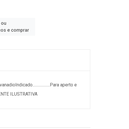
 ou
ços e comprar
ioIndicado....................Para aperto e
RAMENTE ILUSTRATIVA