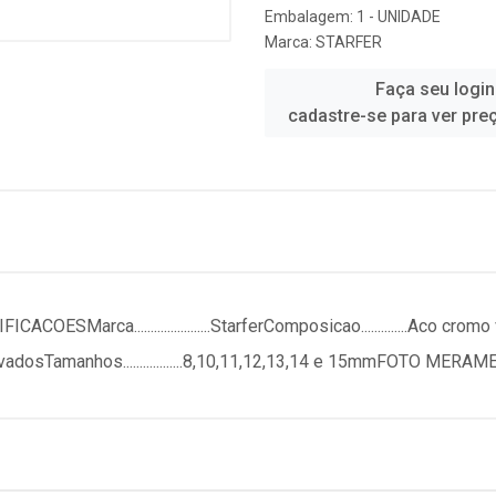
Embalagem: 1 - UNIDADE
Marca:
STARFER
Faça seu login
cadastre-se para ver pre
a.......................StarferComposicao..............Aco cromo vanad
adosTamanhos..................8,10,11,12,13,14 e 15mmFOTO ME