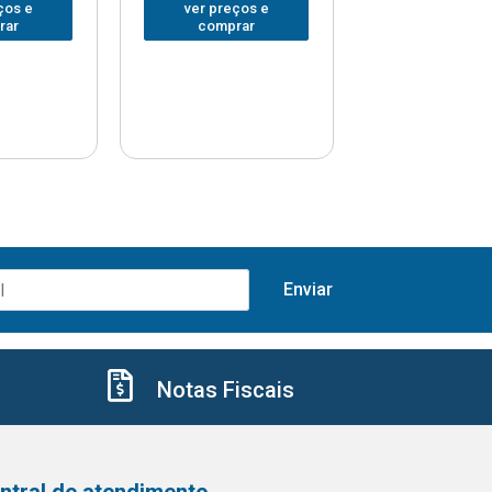
ços e
ver preços e
ver preços
rar
comprar
comprar
Notas Fiscais