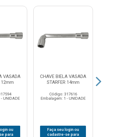
A VASADA
CHAVE BIELA VASADA
CHAVE BIELA 
R 12mm
STARFER 14mm
STARFER 
317594
Código: 317616
Código: 317
 - UNIDADE
Embalagem: 1 - UNIDADE
Embalagem: 1 -
login ou
Faça seu login ou
Faça seu log
se para
cadastre-se para
cadastre-se 