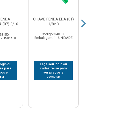
FENDA
CHAVE FENDA EDA (01)
CHAVE FENDA 
(07) 3/16
1/8x 3
RED (3) 1/4
6
Código: 340308
Código: 378
 28150
Embalagem: 1 - UNIDADE
Embalagem: 1 -
 - UNIDADE
login ou
Faça seu login ou
Faça seu log
se para
cadastre-se para
cadastre-se 
ços e
ver preços e
ver preços
rar
comprar
comprar