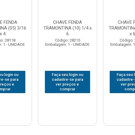
E FENDA
CHAVE FENDA
CHAVE 
NA (05) 3/16
TRAMONTINA (10) 1/4 x
TRAMONTINA 
x 4
6
x 
o: 28118
Código: 28215
Código:
: 1 - UNIDADE
Embalagem: 1 - UNIDADE
Embalagem: 1
u login ou
Faça seu login ou
Faça seu 
re-se para
cadastre-se para
cadastre-
preços e
ver preços e
ver pre
mprar
comprar
comp