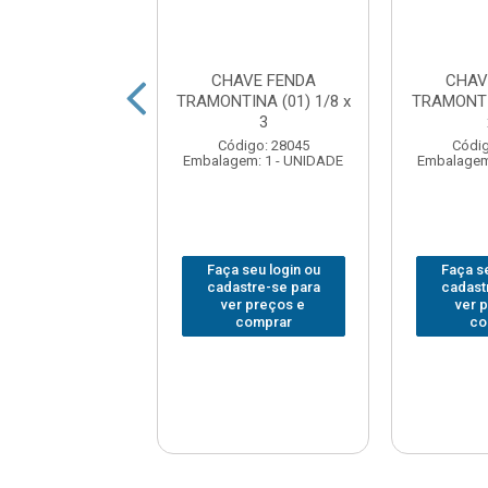
 FENDA GEDORE
CHAVE FENDA
CHAV
 (3) 1/4 X 4
TRAMONTINA (01) 1/8 x
TRAMONTI
3
digo: 378036
Código: 28045
Códig
em: 1 - UNIDADE
Embalagem: 1 - UNIDADE
Embalagem
 seu login ou
Faça seu login ou
Faça se
astre-se para
cadastre-se para
cadast
er preços e
ver preços e
ver 
comprar
comprar
co